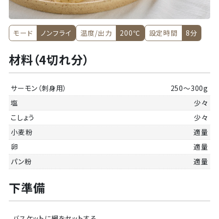
モード
ノンフライ
温度/出力
200℃
設定時間
8分
材料（4切れ分）
サーモン（刺身用）
250～300g
塩
少々
こしょう
少々
小麦粉
適量
卵
適量
パン粉
適量
下準備
バスケットに網をセットする。