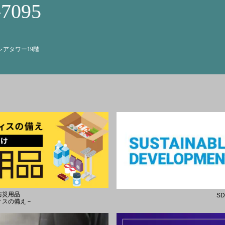
-7095
クレアタワー19階
防災用品
S
ィスの備え－