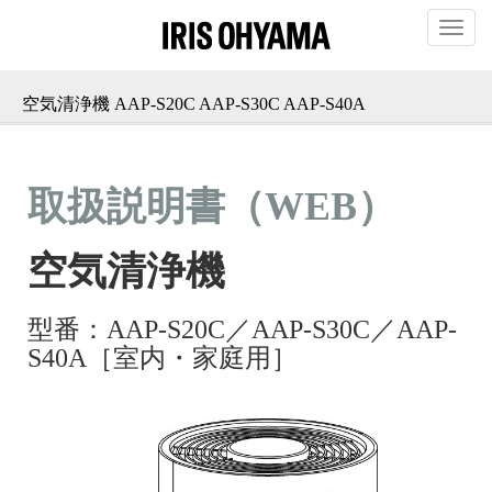
T
o
g
g
空気清浄機 AAP-S20C AAP-S30C AAP-S40A
l
e
n
a
v
i
g
a
t
i
o
n