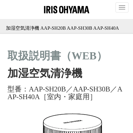
T
o
g
g
加湿空気清浄機 AAP-SH20B AAP-SH30B AAP-SH40A
l
e
n
a
v
i
g
a
t
i
o
n