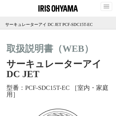
T
o
g
g
サーキュレーターアイ DC JET PCF-SDC15T-EC
l
e
n
a
v
i
g
a
t
i
o
n