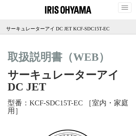
T
o
g
g
サーキュレーターアイ DC JET KCF-SDC15T-EC
l
e
n
a
v
i
g
a
t
i
o
n