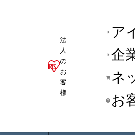
ア
法
人
企
の
お
ネ
客
様
お
商品デ
用途別