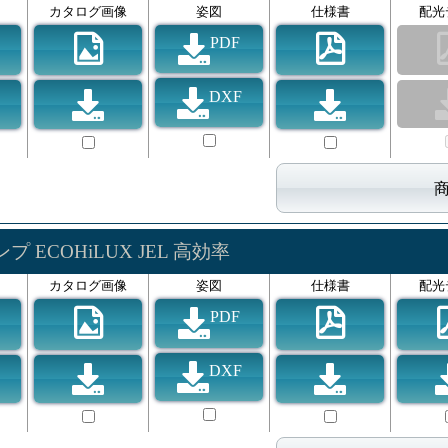
カタログ画像
姿図
仕様書
配光
PDF
DXF
プ ECOHiLUX JEL 高効率
カタログ画像
姿図
仕様書
配光
PDF
DXF