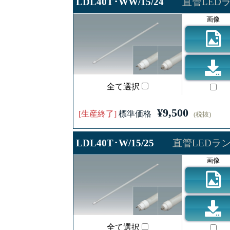
LDL40T･WW/15/24
直管LEDラン
画像
全て選択
¥9,500
[生産終了]
標準価格
(税抜)
LDL40T･W/15/25
直管LEDランプ
画像
全て選択