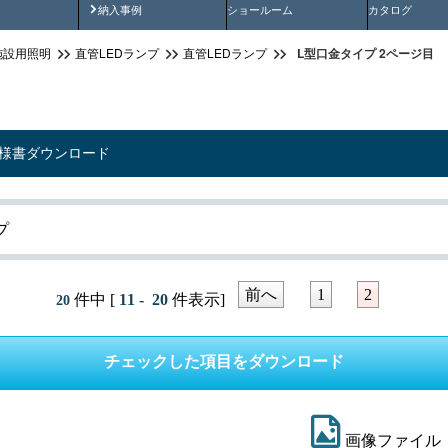
画
納入事例動画
納入事例
ショールーム
カタログ
L型口金タイプ 2ページ目
施設用照明
直管LEDランプ
直管LEDランプ
仕様書ダウンロード
プ
前へ
1
2
件中 [
11 - 20
件表示]
20
画像ファイル