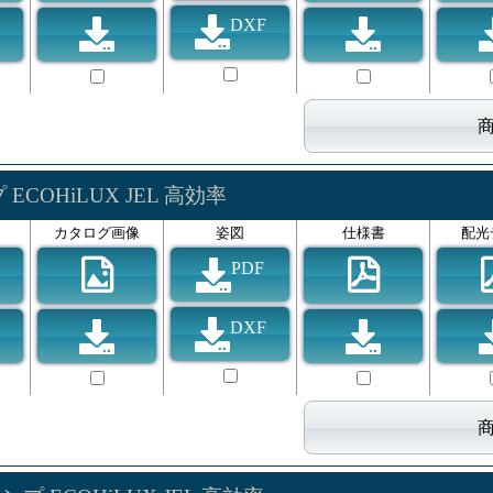
DXF
ECOHiLUX JEL 高効率
カタログ画像
姿図
仕様書
配光
PDF
DXF