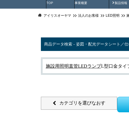
製品動
TOP
事業概要
製品情報
アイリスオーヤマ
法人のお客様
LED照明
商品データ検索 - 姿図・配光データシート／
施設用照明
直管LEDランプ
L型口金タイ
カテゴリを選びなおす