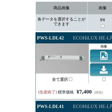
商品画像
画像
各データを選択することが
jpg
できます
PWS-LDL42
ECOHiLUX H
画像
全て選択
¥7,400
[生産終了]
標準価格
(税抜)
PWS-LDL41
ECOHiLUX H