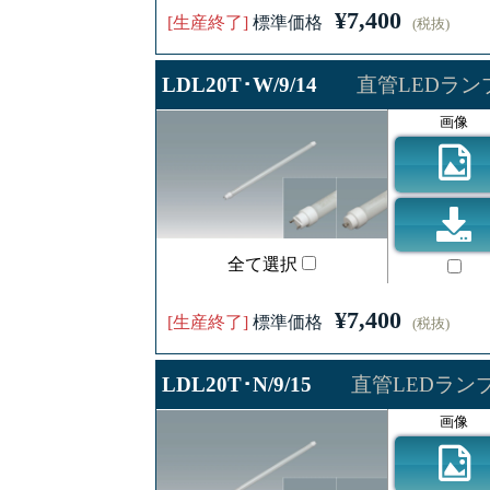
¥7,400
[生産終了]
標準価格
(税抜)
LDL20T･W/9/14
直管LEDランプ 
画像
全て選択
¥7,400
[生産終了]
標準価格
(税抜)
LDL20T･N/9/15
直管LEDランプ 
画像