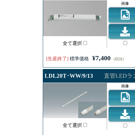
画像
全て選択
¥7,400
[生産終了]
標準価格
(税抜)
LDL20T･WW/9/13
直管LEDラン
画像
全て選択