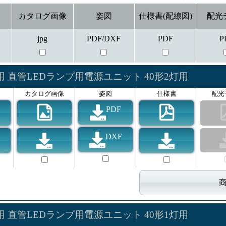
カタログ画像
姿図
仕様書(配線図)
配光
jpg
PDF/DXF
PDF
P
E-L用 直管LEDランプ用電源ユニット 40形2灯用
カタログ画像
姿図
仕様書
配光
PDF
DXF
E-L用 直管LEDランプ用電源ユニット 40形1灯用