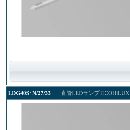
LDG40S･N/27/33
直管LEDランプ ECOHiLUX