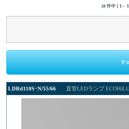
件中 [
1 - 
28
LDRd110S･N/55/66
直管LEDランプ ECOHiLU