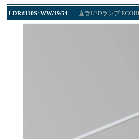
LDRd110S･WW/49/54
直管LEDランプ ECOHi