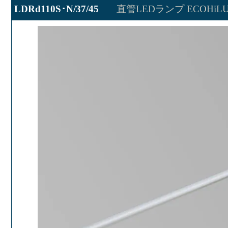
LDRd110S･N/37/45
直管LEDランプ ECOHiLU