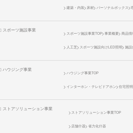
建築・内装
床材
パーソナルボックス
スポーツ施設事業
スポーツ施設事業TOP
事業概要
商品情
人工芝
スポーツ施設向け
LED照明
施設
ハウジング事業
ハウジング事業TOP
インターホン・テレビドアホン
住宅照
ストアソリューション事業
ストアソリューション事業TOP
店舗什器
省力化什器