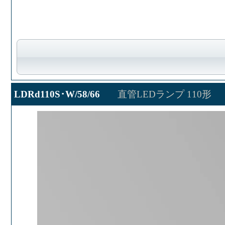
LDRd110S･W/58/66
直管LEDランプ 110形