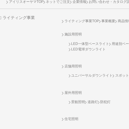
アイリスオーヤマTOP
ネットでご注文
企業情報
お問い合わせ・カタログ
ライティング事業
ライティング事業TOP
事業概要
商品情
施設用照明
LED一体型ベースライト
用途別ベー
LED電球ダウンライト
店舗用照明
ユニバーサルダウンライト
スポット
屋外用照明
景観照明
道路灯
防犯灯
住宅照明