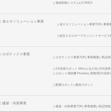
無線制御システム
LiCONEX
省エネソリューション事業
省エネソリューション事業TOP
事業
総合エネルギーマネジメントサービスENE
ロボティクス事業
ロボティクス事業TOP
事業概要
商品情
DX清掃ロボット Whiz i
法人向けDX清掃
ロボット掃除機 Phantas
業務用DX清掃ロ
配膳ロボット
搬送ロボット
建築・内装事業
建築・内装事業TOP
事業概要
商品情報