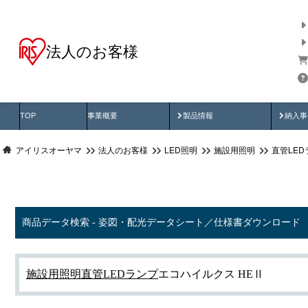
法人のお客様
商品データ検索
用途別から探す
納入
製品動画
納入
TOP
事業概要
製品情報
納入事
アイリスオーヤマ
法人のお客様
LED照明
施設用照明
直管LED
商品データ検索 - 姿図・配光データシート／仕様書ダウンロード
施設用照明
直管LEDランプ
エコハイルクス HEⅡ