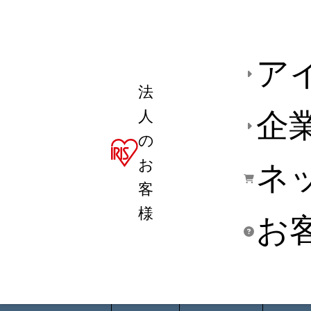
ア
法
人
企
の
お
ネ
客
様
お
商品デ
用途別