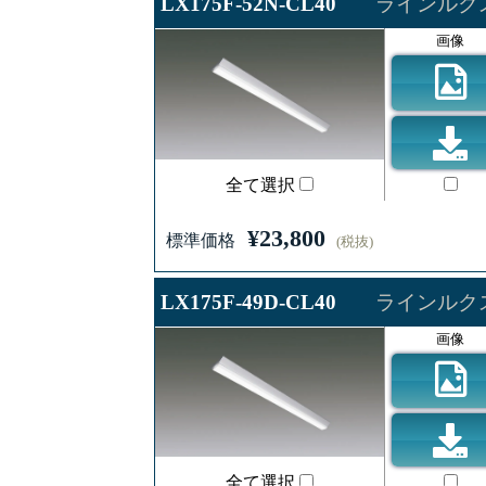
LX175F-52N-CL40
ラインルクス 
画像
全て選択
¥23,800
標準価格
(税抜)
LX175F-49D-CL40
ラインルクス 
画像
全て選択