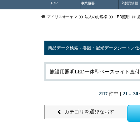
製品動
TOP
事業概要
製品情報
アイリスオーヤマ
法人のお客様
LED照明
商品データ検索 - 姿図・配光データシート／
施設用照明
LED一体型ベースライト
直付
件中 [
21 - 30
2117
カテゴリを選びなおす