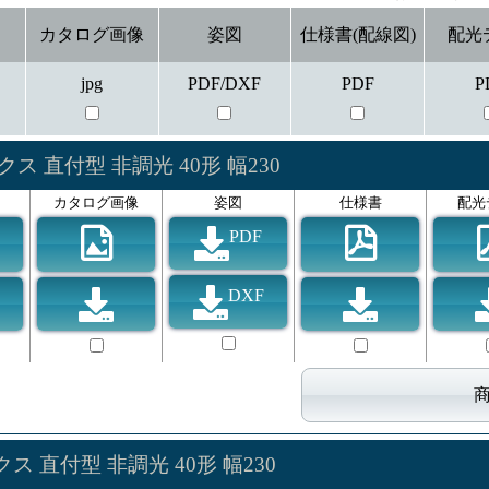
カタログ画像
姿図
仕様書(配線図)
配光
jpg
PDF/DXF
PDF
P
ス 直付型 非調光 40形 幅230
カタログ画像
姿図
仕様書
配光
PDF
DXF
ス 直付型 非調光 40形 幅230