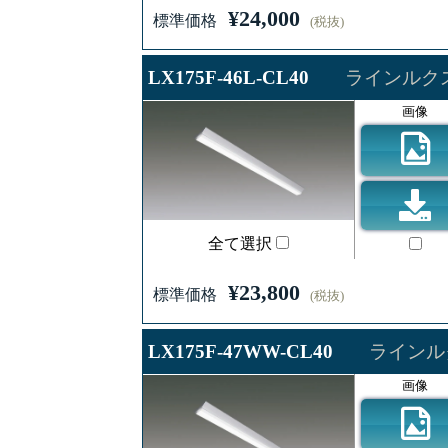
¥24,000
標準価格
(税抜)
LX175F-46L-CL40
ラインルクス 
画像
全て選択
¥23,800
標準価格
(税抜)
LX175F-47WW-CL40
ラインルク
画像