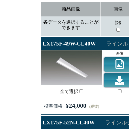
商品画像
画像
各データを選択することが
jpg
できます
LX175F-49W-CL40W
ラインルク
画像
全て選択
¥24,000
標準価格
(税抜)
LX175F-52N-CL40W
ラインルク