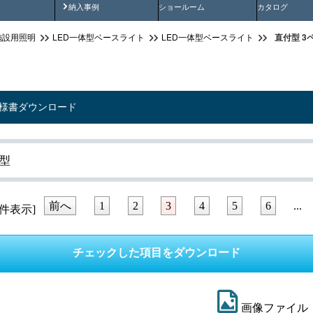
画
納入事例動画
納入事例
ショールーム
カタログ
直付型 3
施設用照明
LED一体型ベースライト
LED一体型ベースライト
仕様書ダウンロード
型
前へ
1
2
3
4
5
6
...
件表示]
画像ファイル