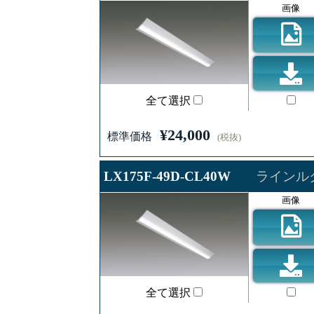
画像
全て選択
¥24,000
標準価格
(税抜)
LX175F-49D-CL40W
ラインルク
画像
全て選択