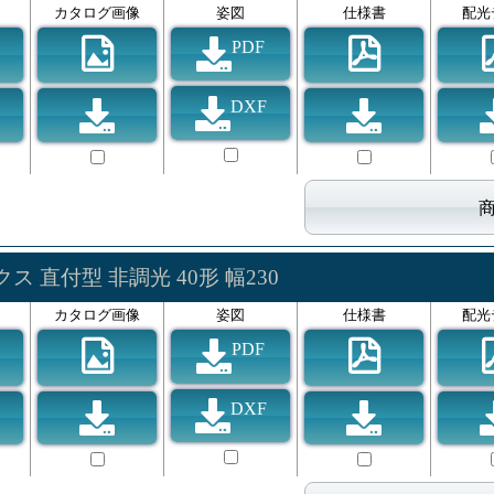
カタログ画像
姿図
仕様書
配光
PDF
DXF
ス 直付型 非調光 40形 幅230
カタログ画像
姿図
仕様書
配光
PDF
DXF