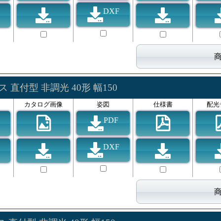
DXF
 直付型 非調光 40形 幅150
カタログ画像
姿図
仕様書
配光
PDF
DXF