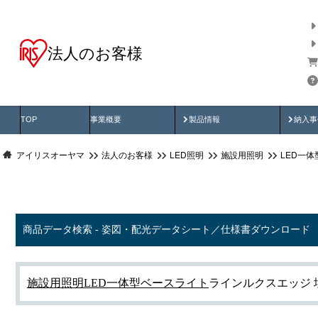
法人のお客様
商品データ検索
用途別から探す
納入
製品動画
納入
TOP
事業概要
製品情報
納入事
アイリスオーヤマ
法人のお客様
LED照明
施設用照明
LED一
商品データ検索 - 姿図・配光データシート／仕様書ダウンロード
施設用照明
LED一体型ベースライト
ラインルクスエッジ 