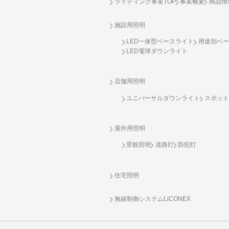
ライティング事業TOP
事業概要
商品情
施設用照明
LED一体型ベースライト
用途別ベー
LED電球ダウンライト
店舗用照明
ユニバーサルダウンライト
スポット
屋外用照明
景観照明
道路灯
防犯灯
住宅照明
無線制御システム
LiCONEX