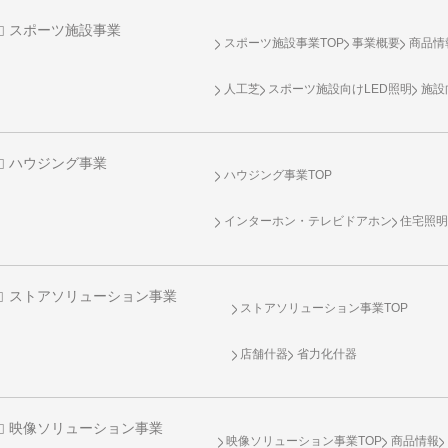
スポーツ施設事業
スポーツ施設事業TOP
事業概要
商品情
人工芝
スポーツ施設向け
LED照明
施設
ハウジング事業
ハウジング事業TOP
インターホン・テレビドアホン
住宅照
ストアソリューション事業
ストアソリューション事業TOP
店舗什器
省力化什器
映像ソリューション事業
映像ソリューション事業TOP
商品情報