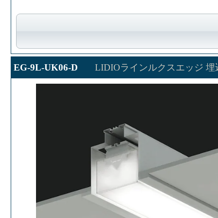
EG-9L-UK06-D
LIDIOラインルクスエッジ 埋込