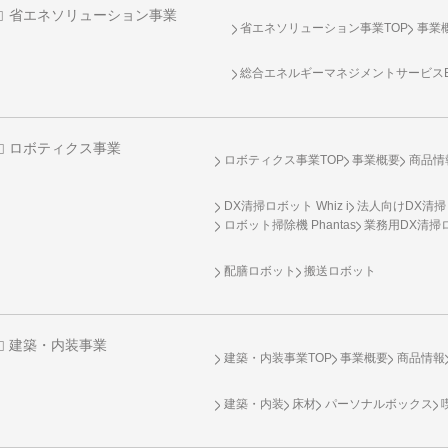
省エネソリューション事業
省エネソリューション事業TOP
事業
総合エネルギーマネジメントサービスENE
ロボティクス事業
ロボティクス事業TOP
事業概要
商品情
DX清掃ロボット Whiz i
法人向けDX清掃
ロボット掃除機 Phantas
業務用DX清掃ロ
配膳ロボット
搬送ロボット
建築・内装事業
建築・内装事業TOP
事業概要
商品情報
建築・内装
床材
パーソナルボックス