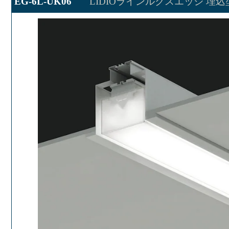
EG-6L-UK06
LIDIOラインルクスエッジ 埋込型