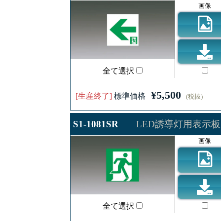
画像
全て選択
¥5,500
[生産終了]
標準価格
(税抜)
S1-1081SR
LED誘導灯用表示板
画像
全て選択