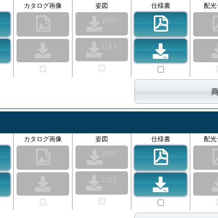
カタログ画像
姿図
仕様書
配光
PDF
DXF
カタログ画像
姿図
仕様書
配光
PDF
DXF