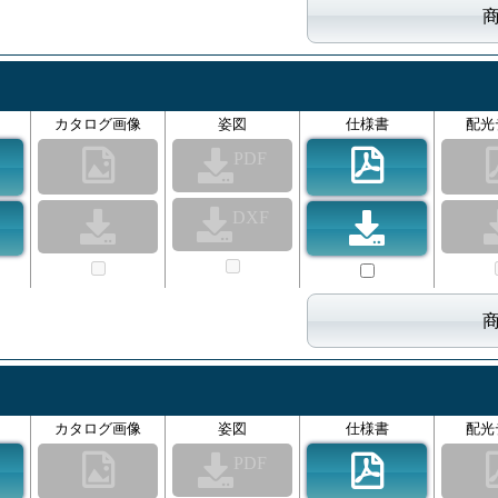
カタログ画像
姿図
仕様書
配光
PDF
DXF
カタログ画像
姿図
仕様書
配光
PDF