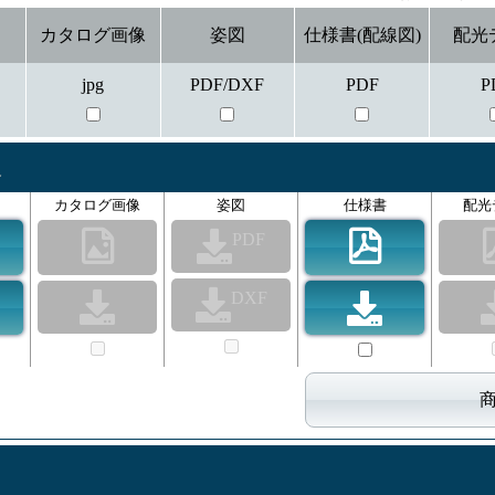
カタログ画像
姿図
仕様書(配線図)
配光
jpg
PDF/DXF
PDF
P
板
カタログ画像
姿図
仕様書
配光
PDF
DXF