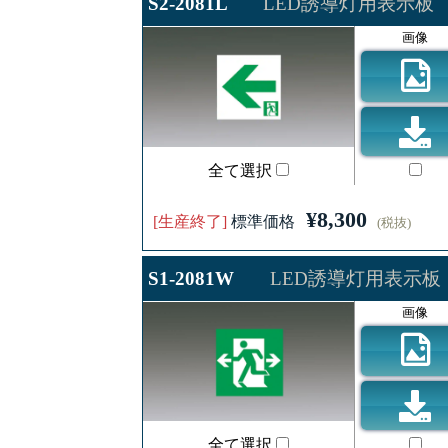
S2-2081L
LED誘導灯用表示板
画像
全て選択
¥8,300
[生産終了]
標準価格
(税抜)
S1-2081W
LED誘導灯用表示板
画像
全て選択