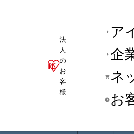
ア
法
人
企
の
お
ネ
客
様
お
商品デ
用途別