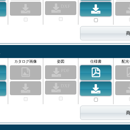
DXF
板
カタログ画像
姿図
仕様書
配光
PDF
DXF