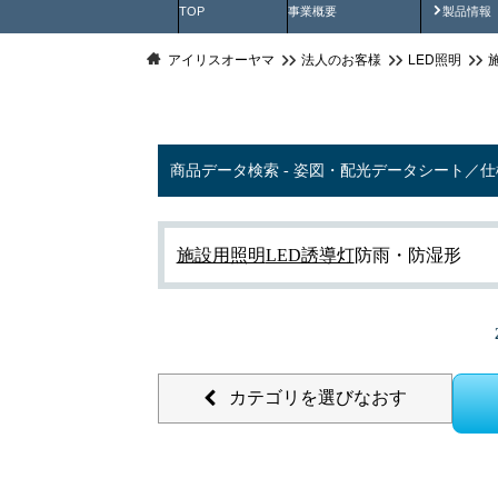
製品動
TOP
事業概要
製品情報
アイリスオーヤマ
法人のお客様
LED照明
商品データ検索 - 姿図・配光データシート／
施設用照明
LED誘導灯
防雨・防湿形
カテゴリを選びなおす