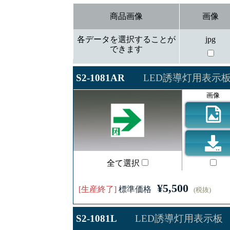
商品画像
画像
各データを選択することが
jpg
できます
S2-1081AR
LED誘導灯用表示
画像
全て選択
¥5,500
[生産終了]
標準価格
(税抜)
S2-1081L
LED誘導灯用表示板