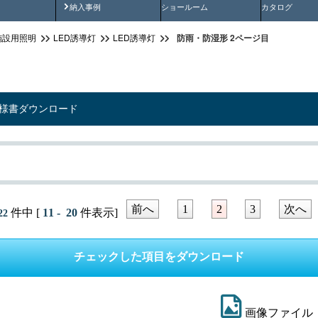
画
納入事例動画
納入事例
ショールーム
カタログ
防雨・防湿形 2ページ目
施設用照明
LED誘導灯
LED誘導灯
仕様書ダウンロード
前へ
1
2
3
次へ
件中 [
11 - 20
件表示]
22
画像ファイル