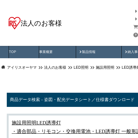
法人のお客様
商品データ検索
用途別から探す
納入
製品動画
納入
TOP
事業概要
製品情報
納入事
アイリスオーヤマ
法人のお客様
LED照明
施設用照明
LED誘導
商品データ検索 - 姿図・配光データシート／仕様書ダウンロード
施設用照明
LED誘導灯
・適合部品・リモコン・交換用電池
・LED誘導灯 一般形