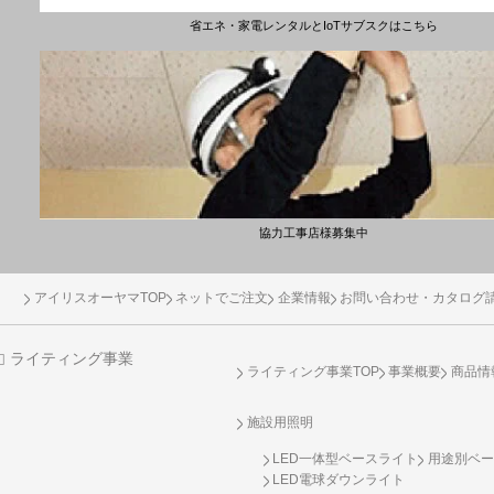
省エネ・家電レンタルとIoTサブスクはこちら
協力工事店様募集中
アイリスオーヤマTOP
ネットでご注文
企業情報
お問い合わせ・カタログ
ライティング事業
ライティング事業TOP
事業概要
商品情
施設用照明
LED一体型ベースライト
用途別ベー
LED電球ダウンライト