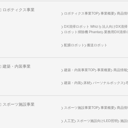
ロボティクス事業
ロボティクス事業TOP
事業概要
商品情
DX清掃ロボット Whiz i
法人向けDX清掃
ロボット掃除機 Phantas
業務用DX清掃ロ
配膳ロボット
搬送ロボット
建築・内装事業
建築・内装事業TOP
事業概要
商品情報
建築・内装
床材
パーソナルボックス
スポーツ施設事業
スポーツ施設事業TOP
事業概要
商品情
人工芝
スポーツ施設向け
LED照明
施設