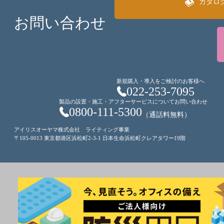
カタロ
お問い合わせ
新規購入・導入をご検討のお客様へ
022-253-7095
製品の設置・施工・アフターサービスについてお問い合わせ
0800-111-5300
（通話料無料）
アイリスオーヤマ株式会社 ライティング事業
〒105-0013 東京都港区浜松町2-3-1 日本生命浜松町クレアタワー19階