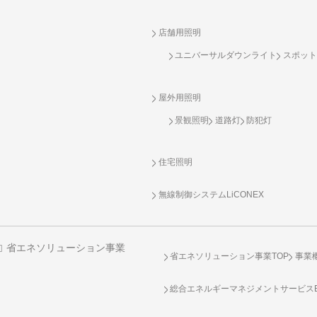
店舗用照明
ユニバーサルダウンライト
スポット
屋外用照明
景観照明
道路灯
防犯灯
住宅照明
無線制御システム
LiCONEX
省エネソリューション事業
省エネソリューション事業TOP
事業
総合エネルギーマネジメントサービスENE