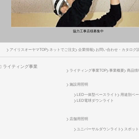
協力工事店様募集中
アイリスオーヤマTOP
ネットでご注文
企業情報
お問い合わせ・カタログ
ライティング事業
ライティング事業TOP
事業概要
商品情
施設用照明
LED一体型ベースライト
用途別ベー
LED電球ダウンライト
店舗用照明
ユニバーサルダウンライト
スポット