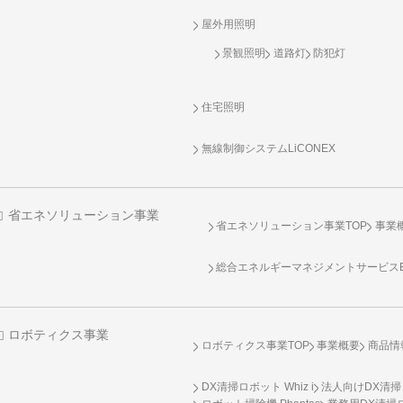
屋外用照明
景観照明
道路灯
防犯灯
住宅照明
無線制御システム
LiCONEX
省エネソリューション事業
省エネソリューション事業TOP
事業
総合エネルギーマネジメントサービスENE
ロボティクス事業
ロボティクス事業TOP
事業概要
商品情
DX清掃ロボット Whiz i
法人向けDX清掃