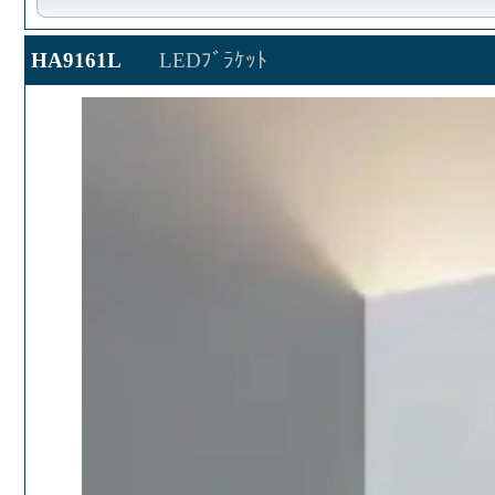
HA9161L
LEDﾌﾞﾗｹｯﾄ