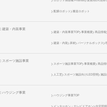
ロボット掃除機 Phantas
業務用DX清掃ロ
配膳ロボット
搬送ロボット
建築・内装事業
建築・内装事業TOP
事業概要
商品情報
建築・内装
床材
パーソナルボックス
スポーツ施設事業
スポーツ施設事業TOP
事業概要
商品情
人工芝
スポーツ施設向け
LED照明
施設
ハウジング事業
ハウジング事業TOP
インターホン・テレビドアホン
住宅照