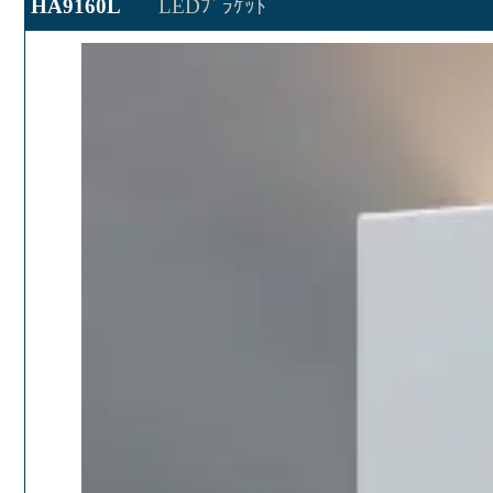
HA9160L
LEDﾌﾞﾗｹｯﾄ