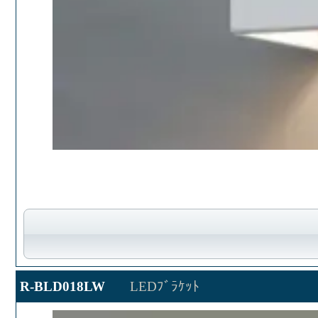
R-BLD018LW
LEDﾌﾞﾗｹｯﾄ