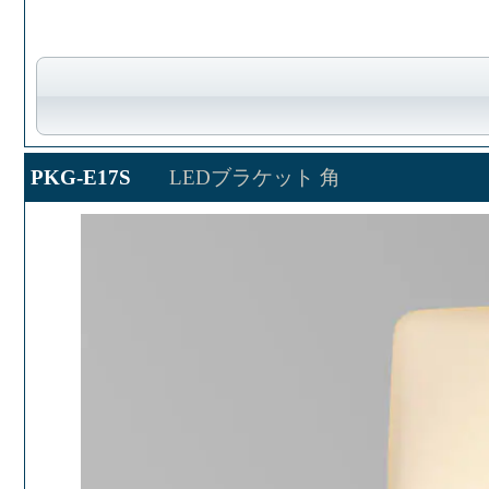
PKG-E17S
LEDブラケット 角