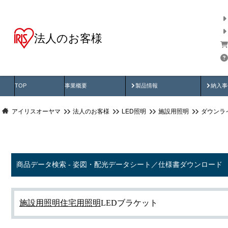
法人のお客様
商品データ検索
用途別から探す
納入
製品動画
納入
TOP
事業概要
製品情報
納入事
アイリスオーヤマ
法人のお客様
LED照明
施設用照明
ダウンラ
商品データ検索 - 姿図・配光データシート／仕様書ダウンロード
施設用照明
住宅用照明
LEDブラケット