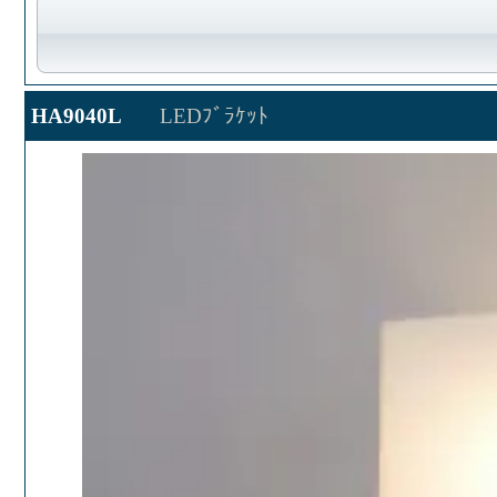
HA9040L
LEDﾌﾞﾗｹｯﾄ