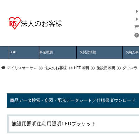
法人のお客様
商品データ検索
用途別から探す
納入
製品動画
納入
TOP
事業概要
製品情報
納入事
アイリスオーヤマ
法人のお客様
LED照明
施設用照明
ダウンラ
商品データ検索 - 姿図・配光データシート／仕様書ダウンロード
施設用照明
住宅用照明
LEDブラケット