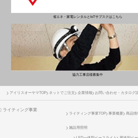
省エネ・家電レンタルとIoTサブスクはこちら
協力工事店様募集中
アイリスオーヤマTOP
ネットでご注文
企業情報
お問い合わせ・カタログ
ライティング事業
ライティング事業TOP
事業概要
商品情
施設用照明
LED一体型ベースライト
用途別ベー