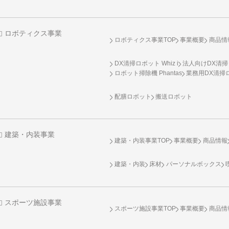
ロボティクス事業
ロボティクス事業TOP
事業概要
商品情
DX清掃ロボット Whiz i
法人向けDX清掃
ロボット掃除機 Phantas
業務用DX清掃ロ
配膳ロボット
搬送ロボット
建築・内装事業
建築・内装事業TOP
事業概要
商品情報
建築・内装
床材
パーソナルボックス
スポーツ施設事業
スポーツ施設事業TOP
事業概要
商品情