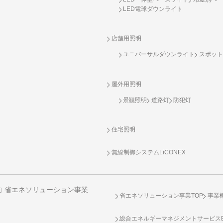
LED電球ダウンライト
店舗用照明
ユニバーサルダウンライト
スポット
屋外用照明
景観照明
道路灯
防犯灯
住宅照明
無線制御システム
LiCONEX
省エネソリューション事業
省エネソリューション事業TOP
事業
総合エネルギーマネジメントサービスENE