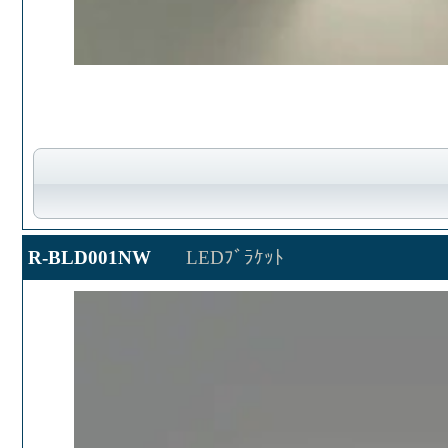
R-BLD001NW
LEDﾌﾞﾗｹｯﾄ