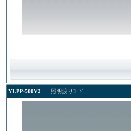
YLPP-500V2
照明渡りｺｰﾄﾞ