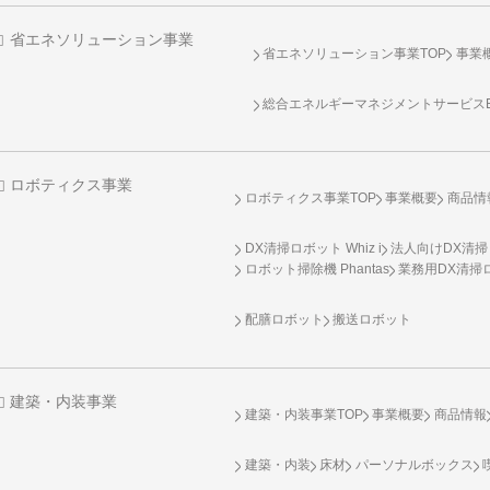
省エネソリューション事業
省エネソリューション事業TOP
事業
総合エネルギーマネジメントサービスENE
ロボティクス事業
ロボティクス事業TOP
事業概要
商品情
DX清掃ロボット Whiz i
法人向けDX清掃
ロボット掃除機 Phantas
業務用DX清掃ロ
配膳ロボット
搬送ロボット
建築・内装事業
建築・内装事業TOP
事業概要
商品情報
建築・内装
床材
パーソナルボックス