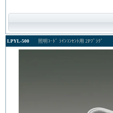
LPYL-500
照明ｺｰﾄﾞ ﾗｲﾝｺﾝｾﾝﾄ用 2Pﾌﾟﾗｸﾞ