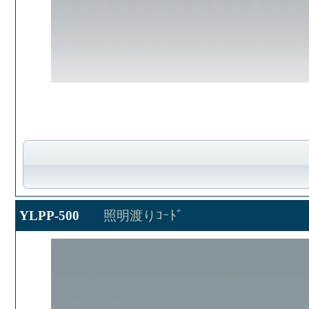
YLPP-500
照明渡りｺｰﾄﾞ