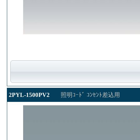
2PYL-1500PV2
照明ｺｰﾄﾞ ｺﾝｾﾝﾄ差込用