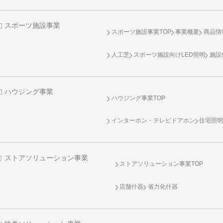
スポーツ施設事業
スポーツ施設事業TOP
事業概要
商品情
人工芝
スポーツ施設向け
LED照明
施設
ハウジング事業
ハウジング事業TOP
インターホン・テレビドアホン
住宅照
ストアソリューション事業
ストアソリューション事業TOP
店舗什器
省力化什器