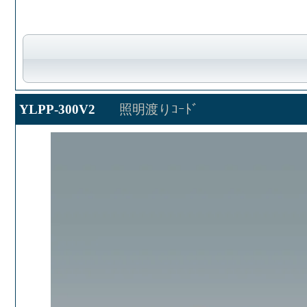
YLPP-300V2
照明渡りｺｰﾄﾞ