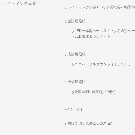
ライティング事業
ライティング事業TOP
事業概要
商品情
施設用照明
LED一体型ベースライト
用途別ベー
LED電球ダウンライト
店舗用照明
ユニバーサルダウンライト
スポット
屋外用照明
景観照明
道路灯
防犯灯
住宅照明
無線制御システム
LiCONEX