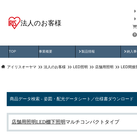
法人のお客様
商品データ検索
用途別から探す
納入
製品動画
納入
TOP
事業概要
製品情報
納入事
アイリスオーヤマ
法人のお客様
LED照明
店舗用照明
LED間接
商品データ検索 - 姿図・配光データシート／仕様書ダウンロード
店舗用照明
LED棚下照明
マルチコンパクトタイプ