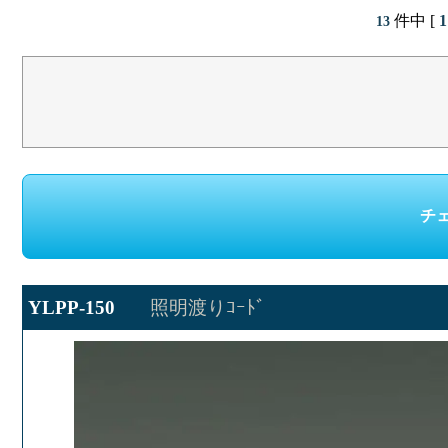
件中 [
1
13
YLPP-150
照明渡りｺｰﾄﾞ