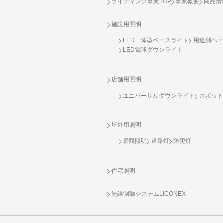
ライティング事業TOP
事業概要
商品情
施設用照明
LED一体型ベースライト
用途別ベー
LED電球ダウンライト
店舗用照明
ユニバーサルダウンライト
スポット
屋外用照明
景観照明
道路灯
防犯灯
住宅照明
無線制御システム
LiCONEX