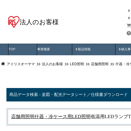
法人のお客様
商品データ検索
用途別から探す
納入
製品動画
納入
TOP
事業概要
製品情報
納入事
アイリスオーヤマ
法人のお客様
LED照明
店舗用照明
什器・冷
商品データ検索 - 姿図・配光データシート／仕様書ダウンロード
店舗用照明
什器・冷ケース用LED照明
低温用LEDランプ