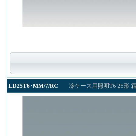
LD25T6･MM/7/RC
冷ケース用照明T6 25形 