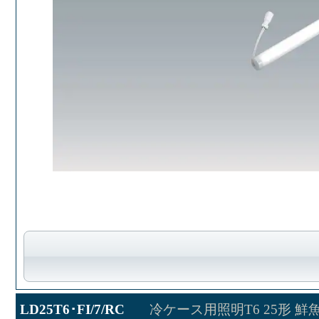
LD25T6･FI/7/RC
冷ケース用照明T6 25形 鮮