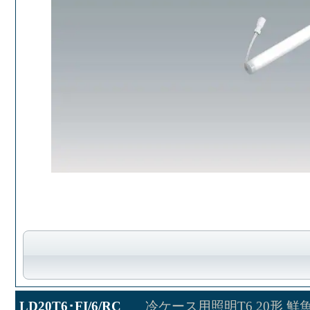
LD20T6･FI/6/RC
冷ケース用照明T6 20形 鮮