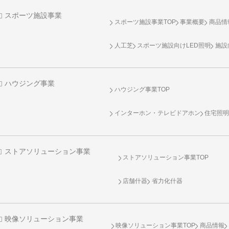
スポーツ施設事業
スポーツ施設事業TOP
事業概要
商品情
人工芝
スポーツ施設向け
LED照明
施設
ハウジング事業
ハウジング事業TOP
インターホン・テレビドアホン
住宅照
ストアソリューション事業
ストアソリューション事業TOP
店舗什器
省力化什器
映像ソリューション事業
映像ソリューション事業TOP
商品情報