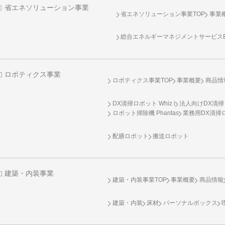
省エネソリューション事業
省エネソリューション事業TOP
事業
総合エネルギーマネジメントサービスENE
ロボティクス事業
ロボティクス事業TOP
事業概要
商品情
DX清掃ロボット Whiz i
法人向けDX清掃
ロボット掃除機 Phantas
業務用DX清掃ロ
配膳ロボット
搬送ロボット
建築・内装事業
建築・内装事業TOP
事業概要
商品情報
建築・内装
床材
パーソナルボックス