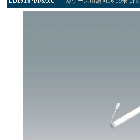
LD19T6･FI/6/RC
冷ケース用照明T6 19形 鮮