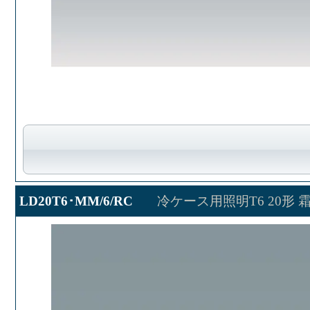
LD20T6･MM/6/RC
冷ケース用照明T6 20形 