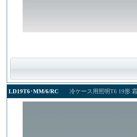
LD19T6･MM/6/RC
冷ケース用照明T6 19形 