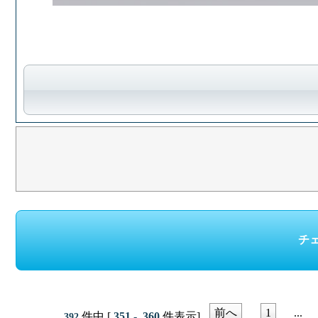
前へ
1
...
件中 [
351 - 360
件表示]
392