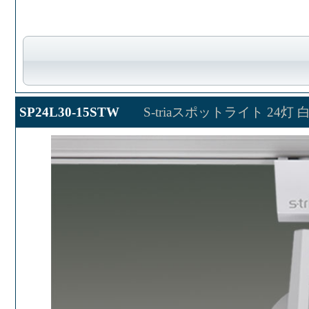
SP24L30-15STW
S-triaスポットライト 24灯 白 