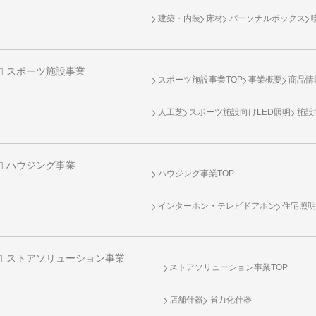
建築・内装
床材
パーソナルボックス
スポーツ施設事業
スポーツ施設事業TOP
事業概要
商品情
人工芝
スポーツ施設向け
LED照明
施設
ハウジング事業
ハウジング事業TOP
インターホン・テレビドアホン
住宅照
ストアソリューション事業
ストアソリューション事業TOP
店舗什器
省力化什器