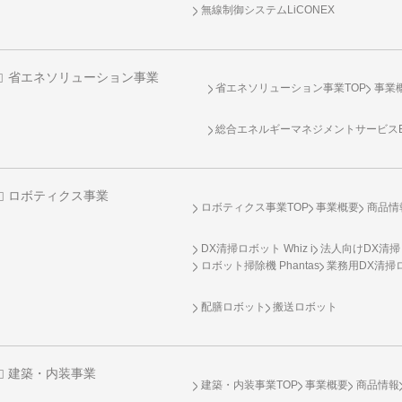
無線制御システム
LiCONEX
省エネソリューション事業
省エネソリューション事業TOP
事業
総合エネルギーマネジメントサービスENE
ロボティクス事業
ロボティクス事業TOP
事業概要
商品情
DX清掃ロボット Whiz i
法人向けDX清掃
ロボット掃除機 Phantas
業務用DX清掃ロ
配膳ロボット
搬送ロボット
建築・内装事業
建築・内装事業TOP
事業概要
商品情報