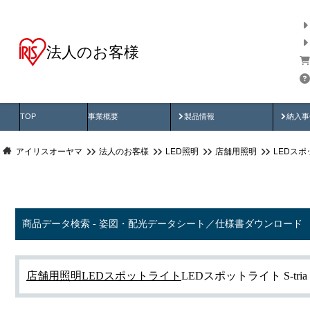
法人のお客様
商品データ検索
用途別から探す
納入
製品動画
納入
TOP
事業概要
製品情報
納入事
アイリスオーヤマ
法人のお客様
LED照明
店舗用照明
LEDス
商品データ検索 - 姿図・配光データシート／仕様書ダウンロード
店舗用照明
LEDスポットライト
LEDスポットライト S-tria