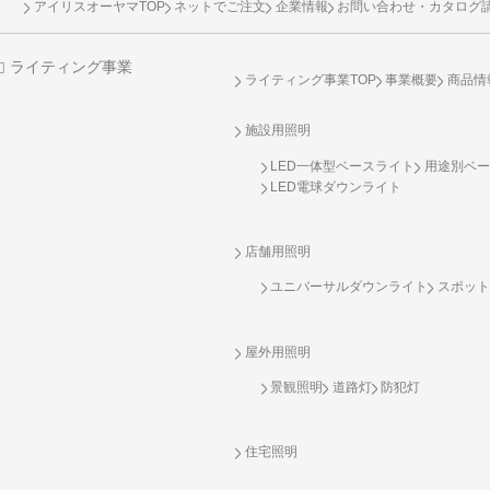
アイリスオーヤマTOP
ネットでご注文
企業情報
お問い合わせ・カタログ
ライティング事業
ライティング事業TOP
事業概要
商品情
施設用照明
LED一体型ベースライト
用途別ベー
LED電球ダウンライト
店舗用照明
ユニバーサルダウンライト
スポット
屋外用照明
景観照明
道路灯
防犯灯
住宅照明