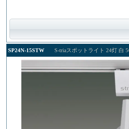
SP24N-15STW
S-triaスポットライト 24灯 白 50