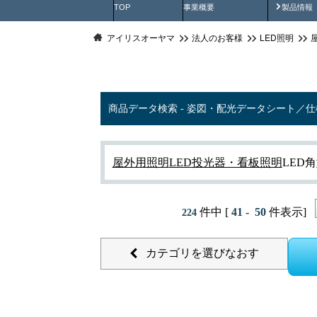
製品動
TOP
事業概要
製品情報
アイリスオーヤマ
法人のお客様
LED照明
商品データ検索 - 姿図・配光データシート／
屋外用照明
LED投光器・看板照明
LED角
件中 [
41 - 50
件表示]
224
カテゴリを選びなおす