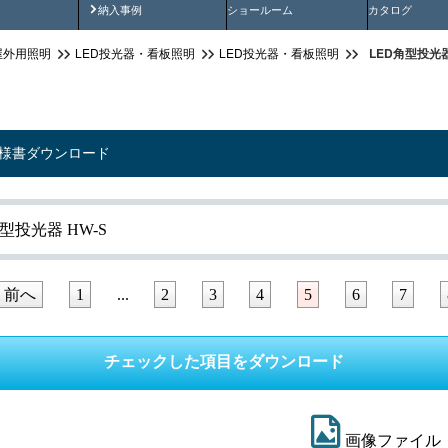
画
納入事例動画
納入事例
ショールーム
カタログ
LED角型投光器
屋外用照明
LED投光器・看板照明
LED投光器・看板照明
仕様書ダウンロード
型投光器 HW-S
前へ
1
...
2
3
4
5
6
7
画像ファイル