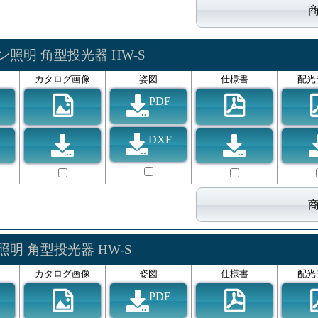
ン照明 角型投光器 HW-S
カタログ画像
姿図
仕様書
配光
PDF
DXF
明 角型投光器 HW-S
カタログ画像
姿図
仕様書
配光
PDF