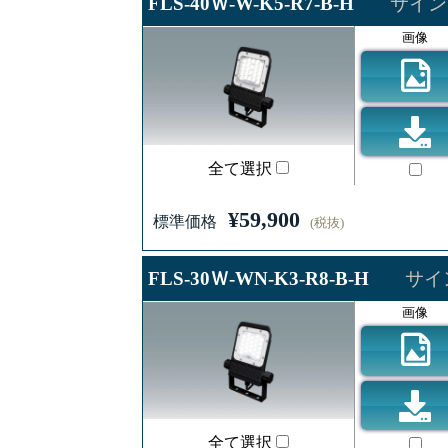
FLS-40Ｗ-W-K5-R7-B-H
サイン
画像
全て選択
¥59,900
標準価格
(税抜)
FLS-30Ｗ-WN-K3-R8-B-H
サイ
画像
全て選択