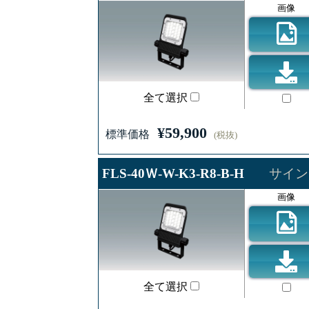
画像
全て選択
¥59,900
標準価格
(税抜)
FLS-40Ｗ-W-K3-R8-B-H
サイン
画像
全て選択