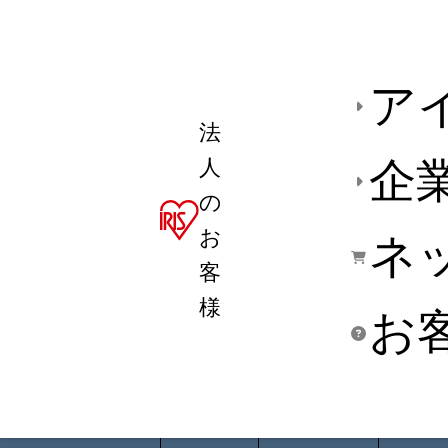
ア
法
人
企
の
お
ネ
客
様
お
商品デ
用途別