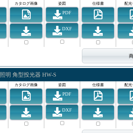
カタログ画像
姿図
仕様書
配光
PDF
DXF
照明 角型投光器 HW-S
カタログ画像
姿図
仕様書
配光
PDF
DXF