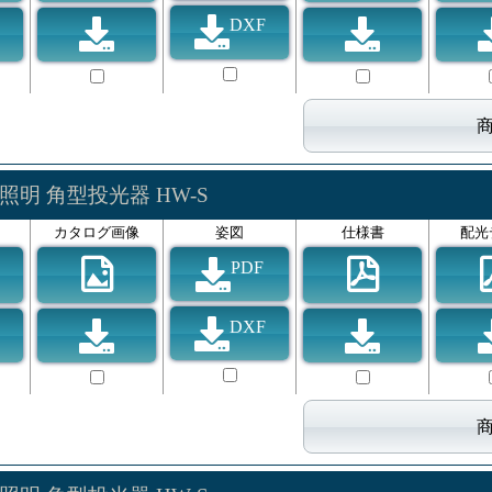
DXF
照明 角型投光器 HW-S
カタログ画像
姿図
仕様書
配光
PDF
DXF