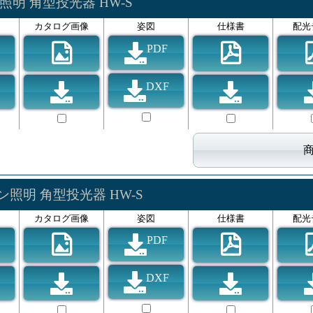
照明 角型投光器 HW-S
カタログ画像
姿図
仕様書
配光
PDF
DXF
ン照明 角型投光器 HW-S
カタログ画像
姿図
仕様書
配光
PDF
DXF