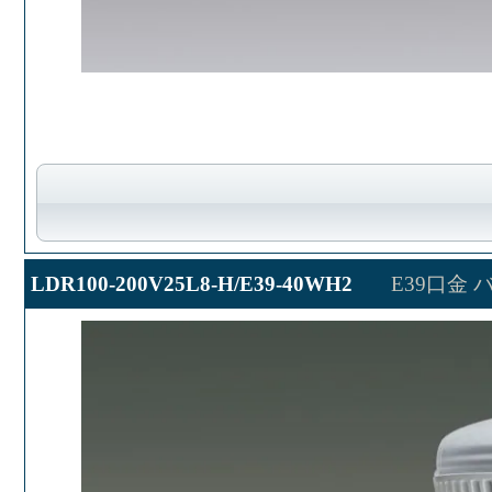
LDR100-200V25L8-H/E39-40WH2
E39口金