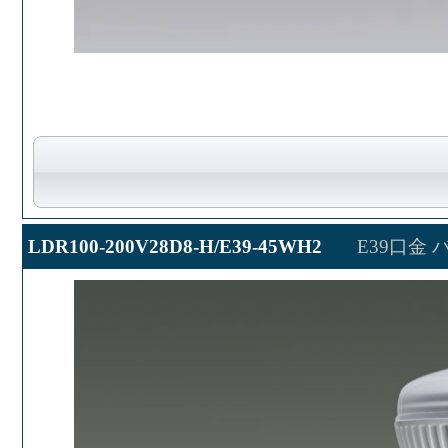
LDR100-200V28D8-H/E39-45WH2
E39口金