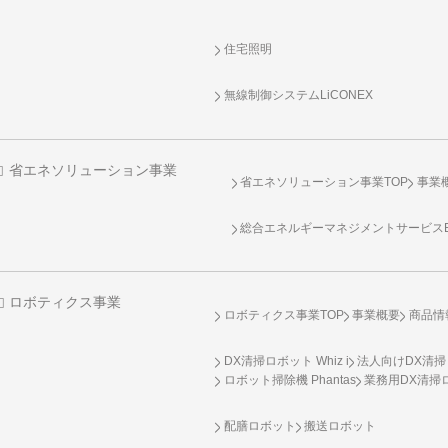
住宅照明
無線制御システム
LiCONEX
省エネソリューション事業
省エネソリューション事業TOP
事業
総合エネルギーマネジメントサービスENE
ロボティクス事業
ロボティクス事業TOP
事業概要
商品情
DX清掃ロボット Whiz i
法人向けDX清掃
ロボット掃除機 Phantas
業務用DX清掃ロ
配膳ロボット
搬送ロボット