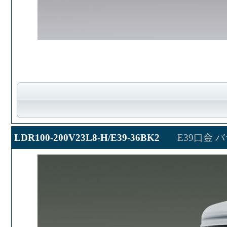
LDR100-200V23L8-H/E39-36BK2
E39口金 