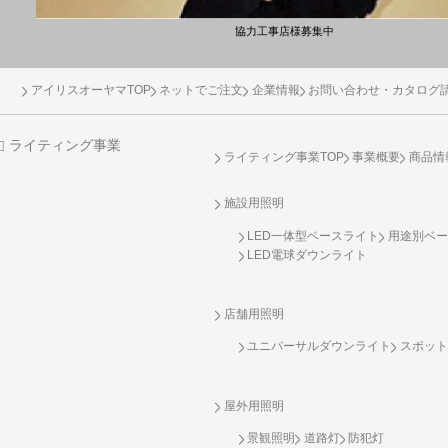
協力工事店様募集中
アイリスオーヤマTOP
ネットでご注文
企業情報
お問い合わせ・カタログ
ライティング事業
ライティング事業TOP
事業概要
商品情
施設用照明
LED一体型ベースライト
用途別ベー
LED電球ダウンライト
店舗用照明
ユニバーサルダウンライト
スポット
屋外用照明
景観照明
道路灯
防犯灯