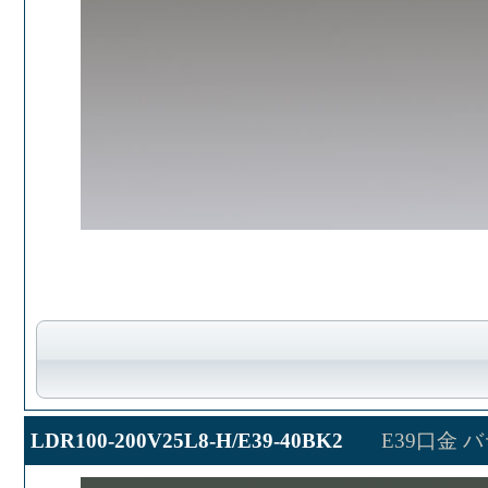
LDR100-200V25L8-H/E39-40BK2
E39口金 