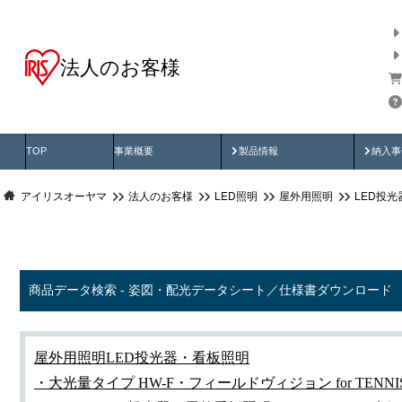
法人のお客様
商品データ検索
用途別から探す
納入
製品動画
納入
TOP
事業概要
製品情報
納入事
アイリスオーヤマ
法人のお客様
LED照明
屋外用照明
LED投
商品データ検索 - 姿図・配光データシート／仕様書ダウンロード
屋外用照明
LED投光器・看板照明
・大光量タイプ HW-F
・フィールドヴィジョン for TENNI