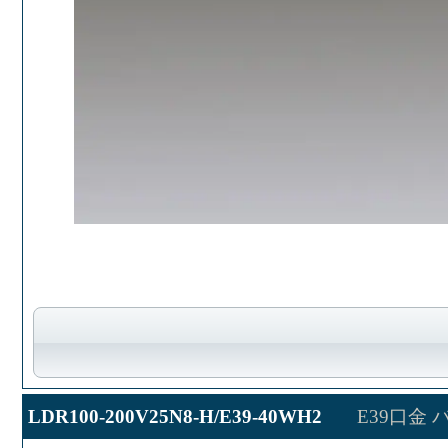
LDR100-200V25N8-H/E39-40WH2
E39口金