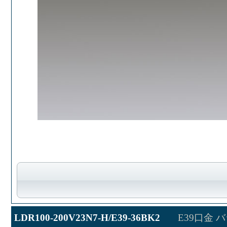
LDR100-200V23N7-H/E39-36BK2
E39口金 