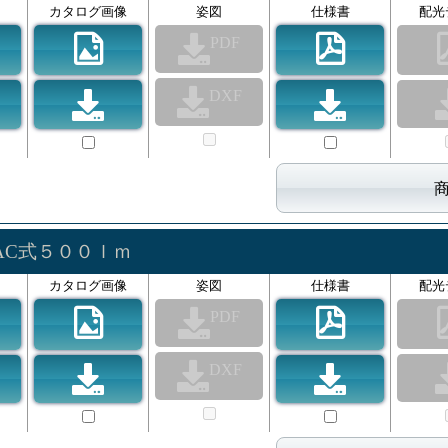
カタログ画像
姿図
仕様書
配光
PDF
DXF
AC式５００ｌｍ
カタログ画像
姿図
仕様書
配光
PDF
DXF