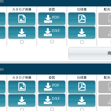
0lm
カタログ画像
姿図
仕様書
配光
PDF
DXF
0lm
カタログ画像
姿図
仕様書
配光
PDF
DXF