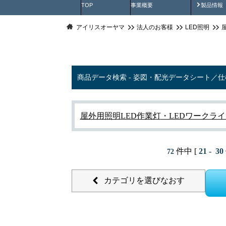
製品動
TOP
事業概要
製品情報
アイリスオーヤマ
法人のお客様
LED照明
商品データ検索 - 姿図・配光データシート／
屋外用照明
LED作業灯
・LEDワークラ
件中 [
21 - 30
72
カテゴリを選びなおす