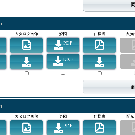
lm
カタログ画像
姿図
仕様書
配光
PDF
DXF
lm
カタログ画像
姿図
仕様書
配光
PDF