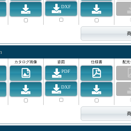
DXF
lm
カタログ画像
姿図
仕様書
配光
PDF
DXF