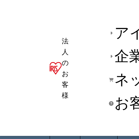
ア
法
人
企
の
お
ネ
客
様
お
商品デ
用途別