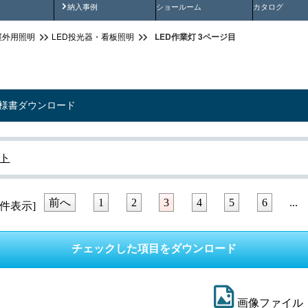
画
納入事例動画
納入事例
ショールーム
カタログ
LED作業灯 3ページ目
屋外用照明
LED投光器・看板照明
仕様書ダウンロード
イト
前へ
1
2
3
4
5
6
...
件表示]
画像ファイル