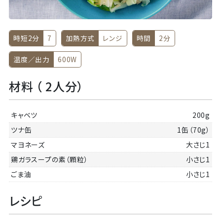
時短2分
7
加熱方式
レンジ
時間
2分
温度／出力
600W
材料 （ 2人分）
キャベツ
200g
ツナ缶
1缶（70g）
マヨネーズ
大さじ1
鶏ガラスープの素（顆粒）
小さじ1
ごま油
小さじ1
レシピ