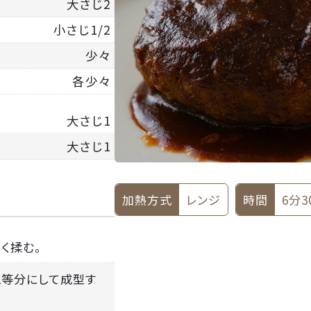
大さじ2
小さじ1/2
少々
各少々
大さじ1
大さじ1
加熱方式
レンジ
時間
6分3
く揉む。
で2等分にして成型す