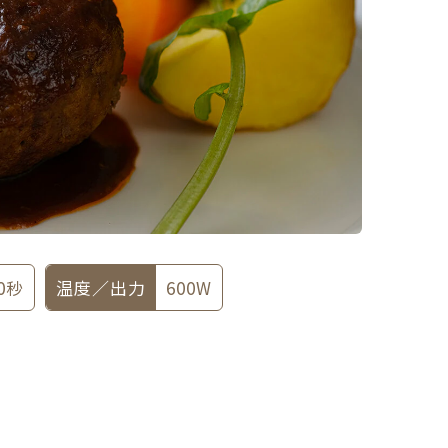
0秒
温度／出力
600W