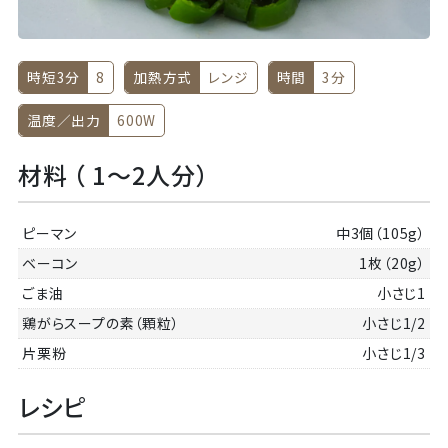
時短3分
8
加熱方式
レンジ
時間
3分
温度／出力
600W
材料 （ 1～2人分）
ピーマン
中3個（105g）
ベーコン
1枚（20g）
ごま油
小さじ1
鶏がらスープの素（顆粒）
小さじ1/2
片栗粉
小さじ1/3
レシピ