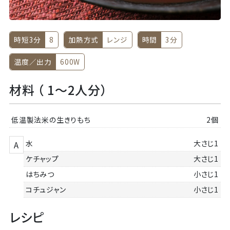
時短3分
8
加熱方式
レンジ
時間
3分
温度／出力
600W
材料 （ 1～2人分）
低温製法米の生きりもち
2個
水
大さじ1
A
ケチャップ
大さじ1
はちみつ
小さじ1
コチュジャン
小さじ1
レシピ