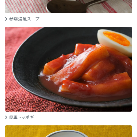
参鶏湯風スープ
簡単トッポギ