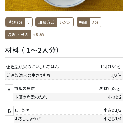
時短3分
8
加熱方式
レンジ
時間
3分
温度／出力
600W
材料 （ 1～2人分）
低温製法米のおいしいごはん
1個（150g）
低温製法米の生きりもち
1/2個
市販の角煮
2切れ（80g）
A
市販の角煮のたれ
小さじ2
しょうゆ
小さじ1/2
B
おろししょうが
小さじ1/4