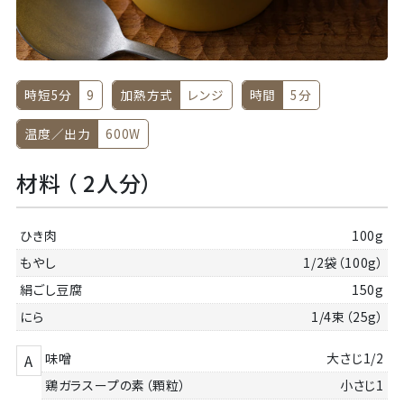
時短5分
9
加熱方式
レンジ
時間
5分
温度／出力
600W
材料 （ 2人分）
ひき肉
100g
もやし
1/2袋（100g）
絹ごし豆腐
150g
にら
1/4束（25g）
味噌
大さじ1/2
A
鶏ガラスープの素（顆粒）
小さじ1