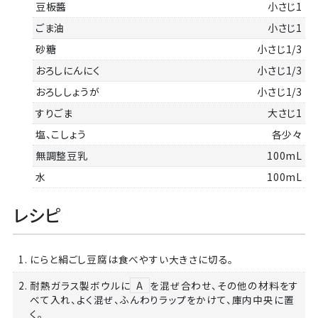
豆板醬
小さじ1
ごま油
小さじ1
砂糖
小さじ1/3
おろしにんにく
小さじ1/3
おろししょうが
小さじ1/3
すりごま
大さじ1
塩、こしょう
各少々
無調整豆乳
100mL
水
100mL
レシピ
1. にらと絹ごし豆腐は食べやすい大きさに切る。
2. 耐熱ガラス製ボウルに
A
を混ぜ合わせ、その他の材料をす
べて入れ、よく混ぜ、ふんわりラップをかけて、庫内中央に置
く。