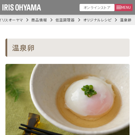
MENU
オンラインストア
イリスオーヤマ
商品情報
低温調理器
オリジナルレシピ
温泉卵
温泉卵