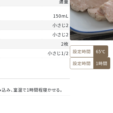
適量
150mL
小さじ2
小さじ2
2枚
設定時間
65℃
小さじ1/2
設定時間
1時間
込み、室温で1時間程寝かせる。