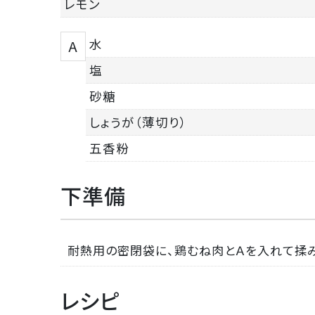
レモン
水
A
塩
砂糖
しょうが（薄切り）
五香粉
下準備
耐熱用の密閉袋に、鶏むね肉とＡを入れて揉み
レシピ