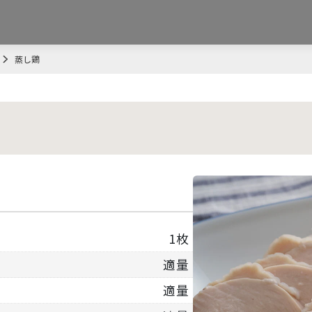
蒸し鶏
1枚
適量
適量