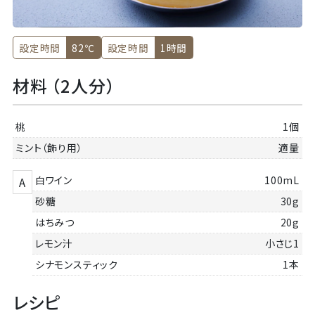
設定時間
82℃
設定時間
1時間
材料 （2人分）
桃
1個
ミント（飾り用）
適量
白ワイン
100mL
A
砂糖
30g
はちみつ
20g
レモン汁
小さじ1
シナモンスティック
1本
レシピ