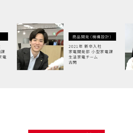
商品開発（機構設計）
社
2021年 新卒入社
画課
家電開発部 小型家電課
家電
生活家電チーム
古閑