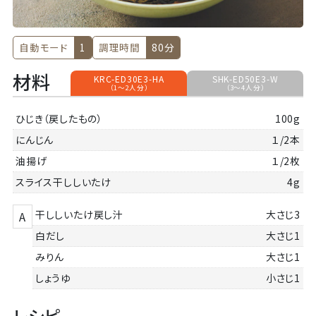
自動モード
1
調理時間
80分
材料
KRC-ED30E3-HA
SHK-ED50E3-W
（1～2人分）
（3～4人分）
ひじき（戻したもの）
100g
にんじん
１/2本
油揚げ
１/2枚
スライス干ししいたけ
4g
干ししいたけ戻し汁
大さじ3
A
白だし
大さじ1
みりん
大さじ1
しょうゆ
小さじ1
レシピ