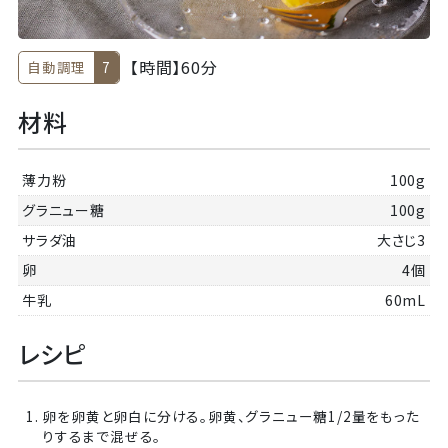
【時間】
60分
自動調理
7
材料
薄力粉
100g
グラニュー糖
100g
サラダ油
大さじ3
卵
4個
牛乳
60mL
レシピ
1. 卵を卵黄と卵白に分ける。卵黄、グラニュー糖1/2量をもった
りするまで混ぜる。