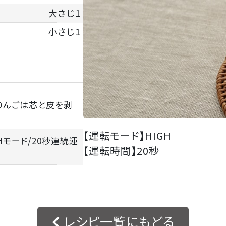
大さじ1
小さじ1
、りんごは芯と皮を剥
【運転モード】
HIGH
Hモード/20秒連続運
【運転時間】
20秒
レシピ一覧にもどる