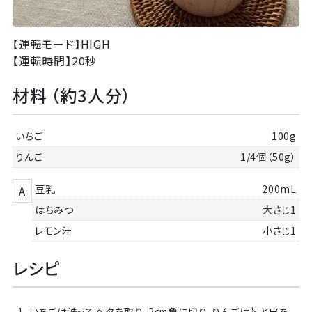
【運転モード】
HIGH
【運転時間】
20秒
材料 （約3人分）
いちご
100g
りんご
1/4個（50g）
豆乳
200mL
A
はちみつ
大さじ1
レモン汁
小さじ1
レシピ
1. いちごは洗ってヘタを取り、2cm角に切り、りんごは芯と皮を