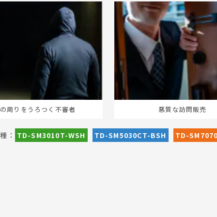
家の周りをうろつく不審者
悪質な訪問販売
機種：
TD-SM3010T-WSH
TD-SM5030CT-BSH
TD-SM707