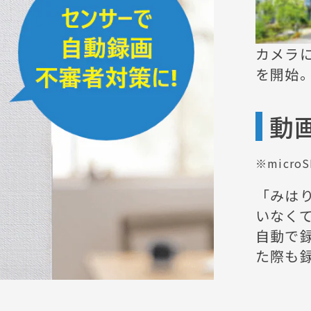
カメラ
を開始
動
※micr
「みは
いなく
自動で
た際も