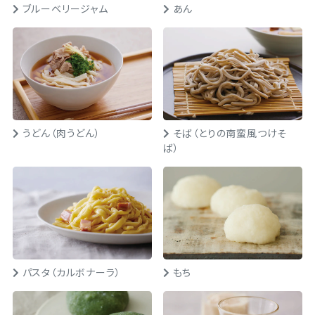
ブルーベリージャム
あん
うどん（肉うどん）
そば（とりの南蛮風つけそ
ば）
パスタ（カルボナーラ）
もち