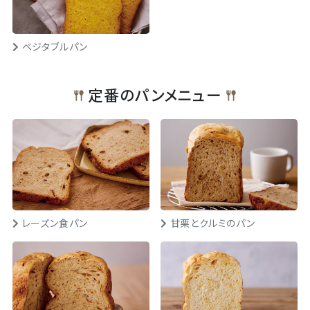
ベジタブルパン
定番のパンメニュー
レーズン食パン
甘栗とクルミのパン