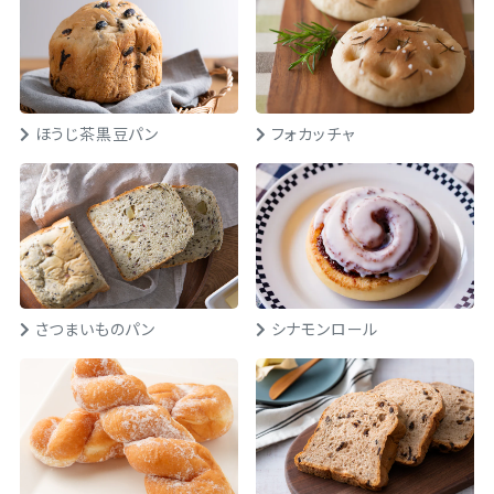
ほうじ茶黒豆パン
フォカッチャ
さつまいものパン
シナモンロール