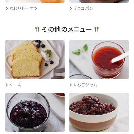
ねじりドーナツ
チョコパン
その他のメニュー
ケーキ
いちごジャム