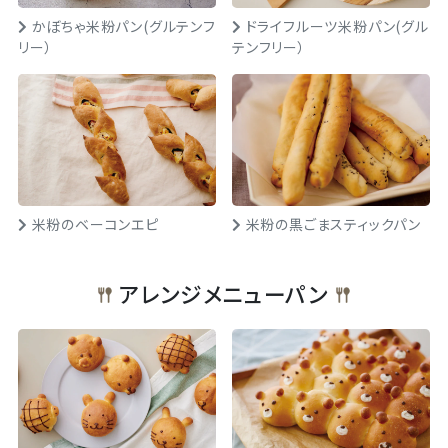
かぼちゃ米粉パン(グルテンフ
ドライフルーツ米粉パン(グル
リー）
テンフリー）
米粉のベーコンエピ
米粉の黒ごまスティックパン
アレンジメニューパン