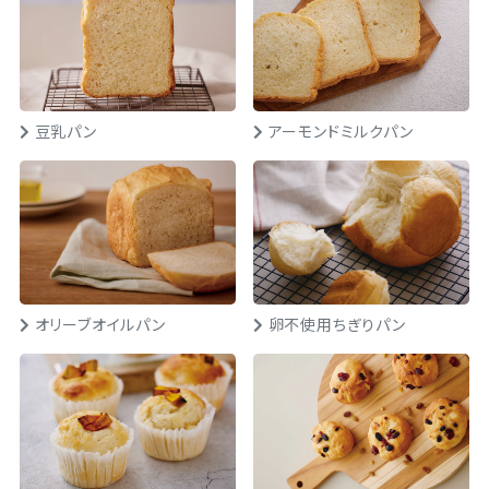
豆乳パン
アーモンドミルクパン
オリーブオイルパン
卵不使用ちぎりパン