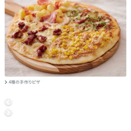
4種の手作りピザ