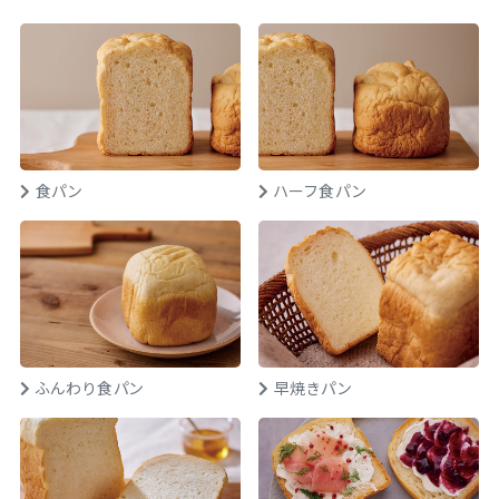
食パン
ハーフ食パン
ふんわり食パン
早焼きパン