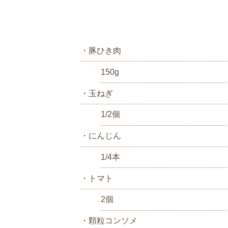
・豚ひき肉
150g
・玉ねぎ
1/2個
・にんじん
1/4本
・トマト
2個
・顆粒コンソメ