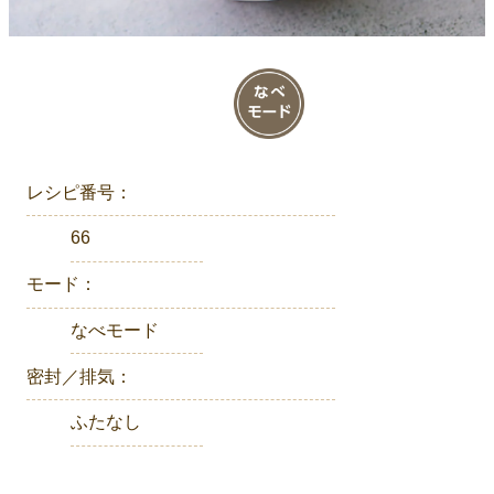
レシピ番号：
66
モード：
なべモード
密封／排気：
ふたなし