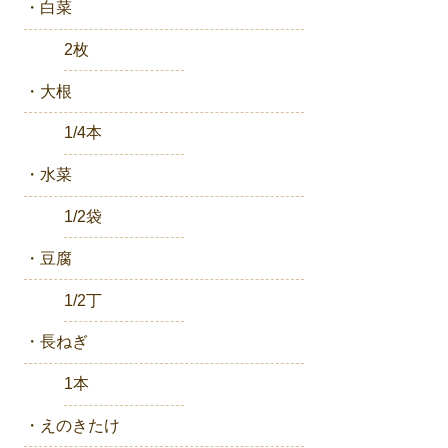
・白菜
2枚
・大根
1/4本
・水菜
1/2袋
・豆腐
1/2丁
・長ねぎ
1本
・えのきたけ