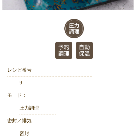
レシピ番号：
9
モード：
圧力調理
密封／排気：
密封