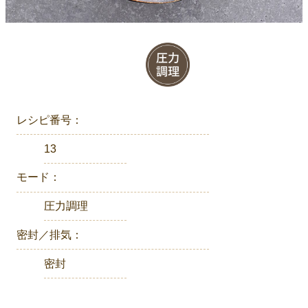
レシピ番号：
13
モード：
圧力調理
密封／排気：
密封