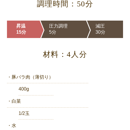
調理時間：50分
昇温
圧力調理
減圧
15分
5分
30分
材料：4人分
・豚バラ肉（薄切り）
400g
・白菜
1/2玉
・水