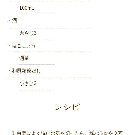
100mL
・酒
大さじ3
・塩こしょう
適量
・和風顆粒だし
小さじ2
レシピ
白菜はよく洗い水気を切ったら、豚バラ肉を交互