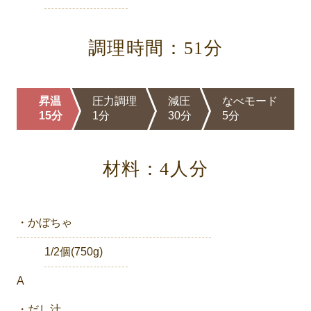
調理時間：51分
昇温
圧力調理
減圧
なべモード
15分
1分
30分
5分
材料：4人分
・かぼちゃ
1/2個(750g)
A
・だし汁