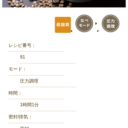
レシピ番号：
91
モード：
圧力調理
時間：
1時間1分
密封/排気：