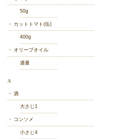
50g
・ カットトマト(缶)
400g
・ オリーブオイル
適量
A
・ 酒
大さじ1
・ コンソメ
小さじ4