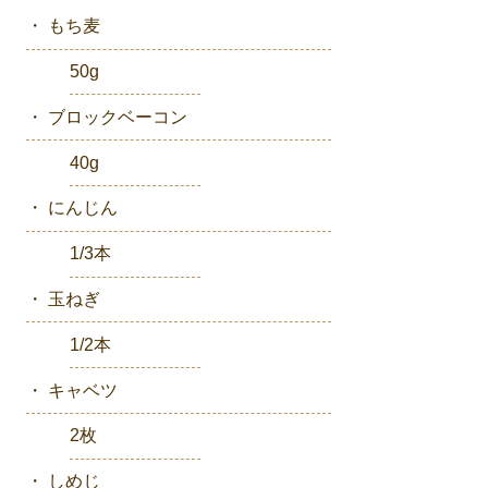
・ もち麦
50g
・ ブロックベーコン
40g
・ にんじん
1/3本
・ 玉ねぎ
1/2本
・ キャベツ
2枚
・ しめじ