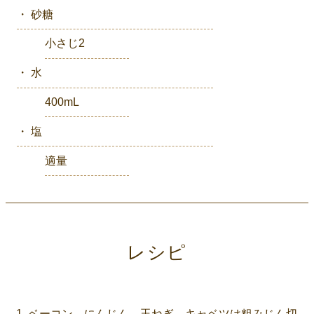
・ 砂糖
小さじ2
・ 水
400mL
・ 塩
適量
レシピ
ベーコン、にんじん、玉ねぎ、キャベツは粗みじん切