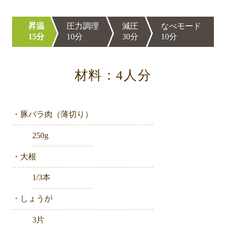
昇温
圧力調理
減圧
なべモード
15分
10分
30分
10分
材料：4人分
・豚バラ肉（薄切り）
250g
・大根
1/3本
・しょうが
3片