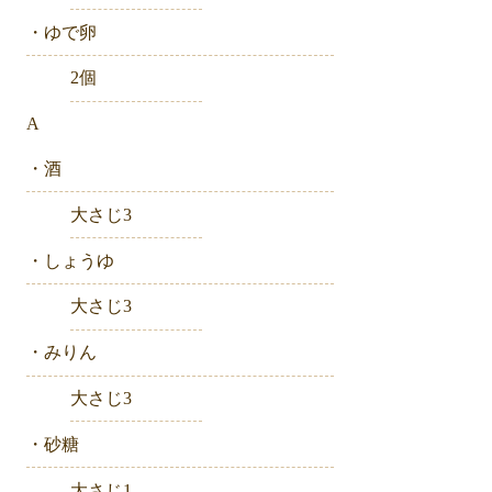
・ゆで卵
2個
A
・酒
大さじ3
・しょうゆ
大さじ3
・みりん
大さじ3
・砂糖
大さじ1