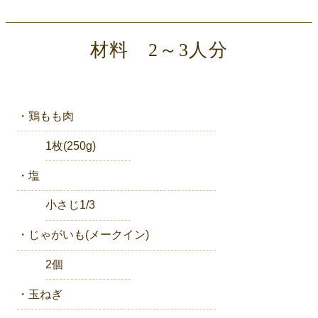
材料 2～3人分
・鶏もも肉
1枚(250g)
・塩
小さじ1/3
・じゃがいも(メークイン)
2個
・玉ねぎ