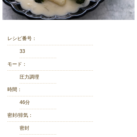
レシピ番号：
33
モード：
圧力調理
時間：
46分
密封/排気：
密封