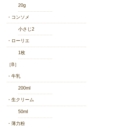
20g
・コンソメ
小さじ2
・ローリエ
1枚
［B］
・牛乳
200ml
・生クリーム
50ml
・薄力粉