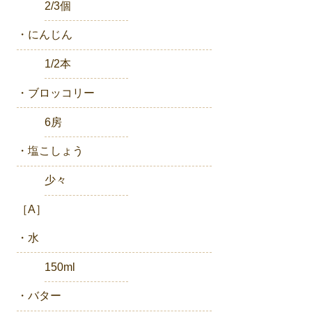
2/3個
・にんじん
1/2本
・ブロッコリー
6房
・塩こしょう
少々
［A］
・水
150ml
・バター