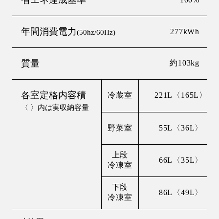
年間消費電力
277kWh
(50hz/60Hz)
質量
約103kg
各室定格内容積
冷蔵室
221L〈165L〉
〈 〉内は実収納容量
野菜室
55L〈36L〉
上段
66L〈35L〉
冷凍室
下段
86L〈49L〉
冷凍室