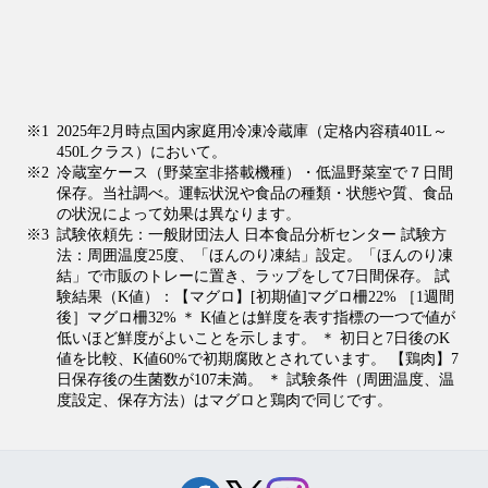
※1
2025年2月時点国内家庭用冷凍冷蔵庫（定格内容積401L～
450Lクラス）において。
※2
冷蔵室ケース（野菜室非搭載機種）・低温野菜室で７日間
保存。当社調べ。運転状況や食品の種類・状態や質、食品
の状況によって効果は異なります。
※3
試験依頼先：一般財団法人 日本食品分析センター 試験方
法：周囲温度25度、「ほんのり凍結」設定。「ほんのり凍
結」で市販のトレーに置き、ラップをして7日間保存。 試
験結果（K値）：【マグロ】[初期値]マグロ柵22% ［1週間
後］マグロ柵32% ＊ K値とは鮮度を表す指標の一つで値が
低いほど鮮度がよいことを示します。 ＊ 初日と7日後のK
値を比較、K値60%で初期腐敗とされています。 【鶏肉】7
日保存後の生菌数が107未満。 ＊ 試験条件（周囲温度、温
度設定、保存方法）はマグロと鶏肉で同じです。