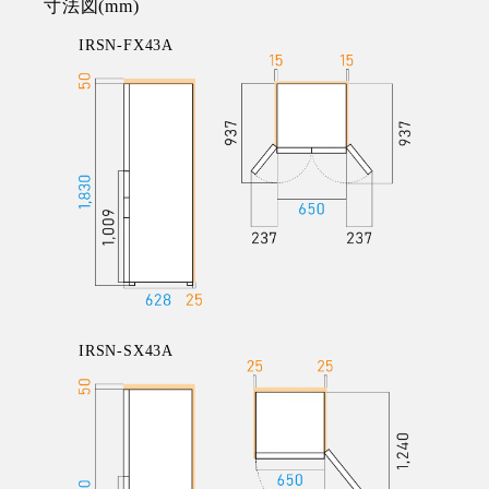
寸法図(mm)
IRSN-FX43A
IRSN-SX43A