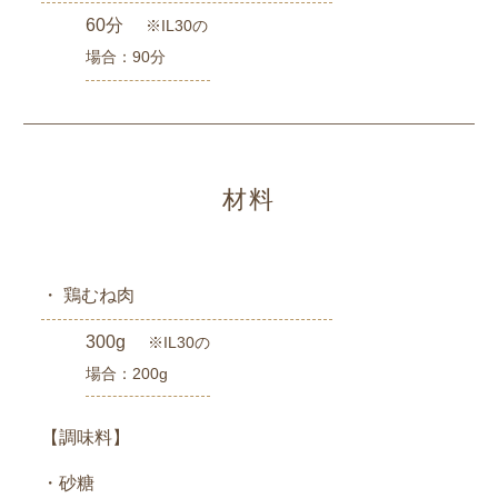
60分
※IL30の
場合：90分
材料
・ 鶏むね肉
300g
※IL30の
場合：200g
【調味料】
・砂糖