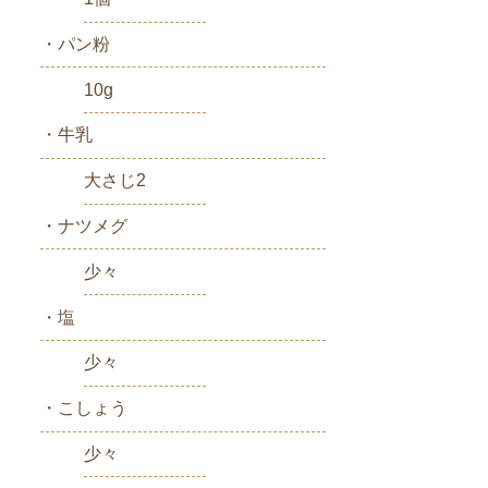
・パン粉
10g
・牛乳
大さじ2
・ナツメグ
少々
・塩
少々
・こしょう
少々