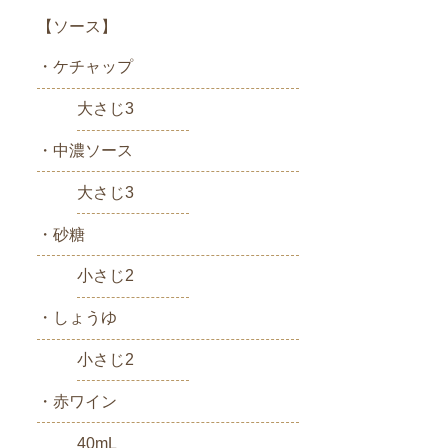
【ソース】
・ケチャップ
大さじ3
・中濃ソース
大さじ3
・砂糖
小さじ2
・しょうゆ
小さじ2
・赤ワイン
40mL