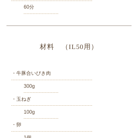
60分
材料 （IL50用）
・牛豚合いびき肉
300g
・玉ねぎ
100g
・卵
1個