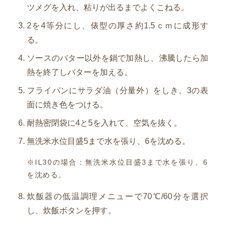
ツメグを入れ、粘りが出るまでよくこねる。
2を4等分にし、俵型の厚さ約1.5ｃｍに成形す
る。
ソースのバター以外を鍋で加熱し、沸騰したら加
熱を終了しバターを加える。
フライパンにサラダ油（分量外）をしき、3の表
面に焼き色をつける。
耐熱密閉袋に4と5を入れて、空気を抜く。
無洗米水位目盛5まで水を張り、6を沈める。
※IL30の場合：無洗米水位目盛3まで水を張り、6
を沈める。
炊飯器の低温調理メニューで70℃/60分を選択
し、炊飯ボタンを押す。