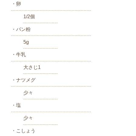
・卵
1/2個
・パン粉
5g
・牛乳
大さじ1
・ナツメグ
少々
・塩
少々
・こしょう