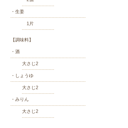
・生姜
1片
【調味料】
・酒
大さじ2
・しょうゆ
大さじ2
・みりん
大さじ2