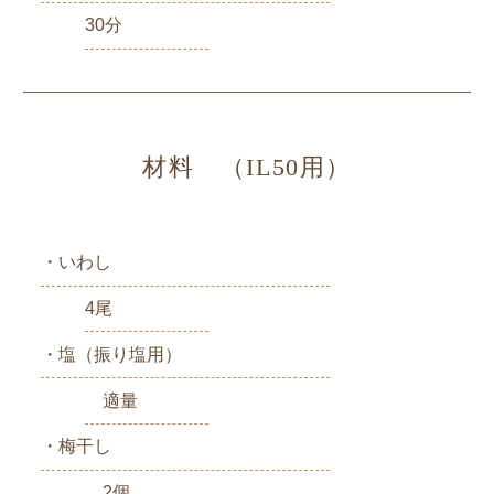
30分
材料 （IL50用）
・いわし
4尾
・塩（振り塩用）
適量
・梅干し
2個