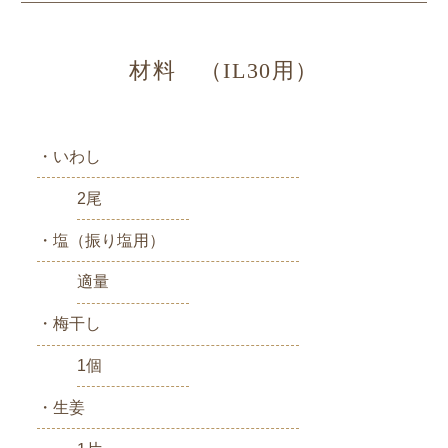
材料 （IL30用）
・いわし
2尾
・塩（振り塩用）
適量
・梅干し
1個
・生姜