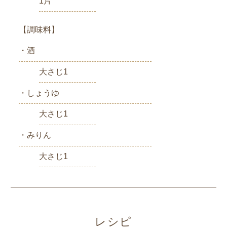
1片
【調味料】
・酒
大さじ1
・しょうゆ
大さじ1
・みりん
大さじ1
レシピ