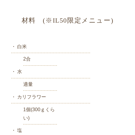
材料 (※IL50限定メニュー)
・ 白米
2合
・ 水
適量
・ カリフラワー
1個(300ｇくら
い)
・ 塩