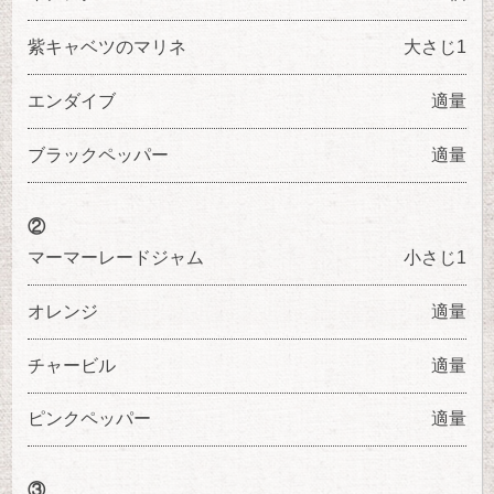
紫キャベツのマリネ
大さじ1
エンダイブ
適量
ブラックペッパー
適量
②
マーマーレードジャム
小さじ1
オレンジ
適量
チャービル
適量
ピンクペッパー
適量
③