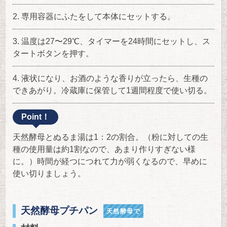
専用容器にふたをして本体にセットする。
温度は27〜29℃、タイマーを24時間にセットし、ス
タートボタンを押す。
液状になり、お酒のような香りが立ったら、生種の
できあがり。冷蔵庫に保管して1週間程度で使い切る。
Point！
天然酵母とぬるま湯は1：2の割合。（粉に対しての生
種の使用量は約1割なので、あまり作りすぎない様
に。）時間が経つにつれて力が弱くなるので、早めに
使い切りましょう。
天然酵母プチパン
天然酵母で