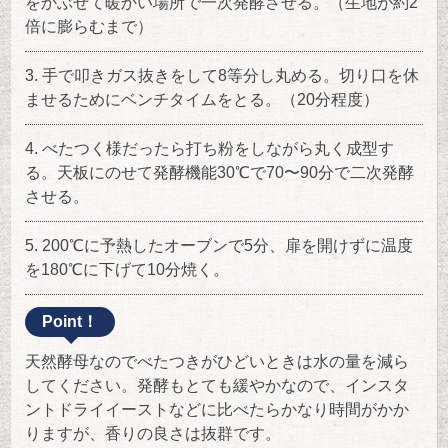
をかぶせて暖かい場所で一次発酵させる。（生地が約2
倍に膨らむまで）
手で叩きガス抜きをして8等分し丸める。切り口を休
ませるためにベンチタイムをとる。（20分程度）
べたつく様だったら打ち粉をしながら丸く成型す
る。天板にのせて発酵機能30℃で70〜90分で二次発酵
させる。
200℃に予熱したオーブンで5分、扉を開けずに温度
を180℃に下げて10分焼く。
Point！
天然酵母なのでべたつきがひどいときは水の量を減ら
してください。発酵もとても緩やかなので、インスタ
ントドライイーストなどに比べたらかなり時間がかか
りますが、香りの良さは抜群です。