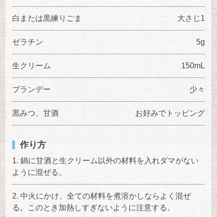
白または黒練りごま
大さじ1
ゼラチン
5g
生クリーム
150mL
ブランデー
少々
黒みつ、甘酒
お好みでトッピング
作り方
鍋に甘酒と生クリーム以外の材料を入れダマがない
ように混ぜる。
中火にかけ、全ての材料を煮溶かしならよく混ぜ
る。このとき加熱しすぎないように注意する。