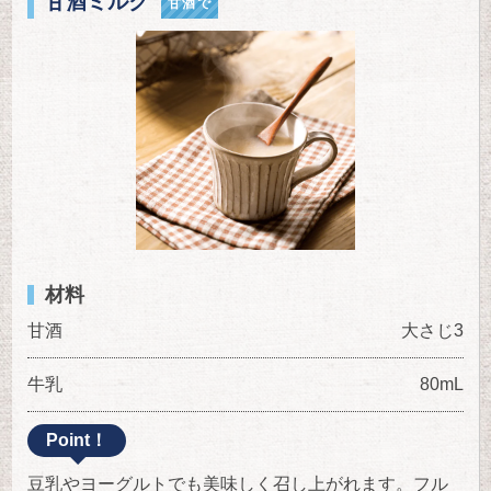
甘酒ミルク
甘酒で
材料
甘酒
大さじ3
牛乳
80mL
Point！
豆乳やヨーグルトでも美味しく召し上がれます。フル