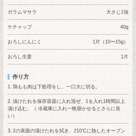
ガラムマサラ
大さじ1強
ケチャップ
40g
おろしにんにく
1片（10〜15g）
おろし生姜
1片
作り方
鶏もも肉は下処理をし、一口大に切る。
漬けたれを保存容器に入れ混ぜ、1を入れ1時間以上
漬け込む。（ 冷蔵庫に入れ一晩寝かせるとさらに良
い）
2の表面の漬けたれを拭き、210℃に熱したオーブン