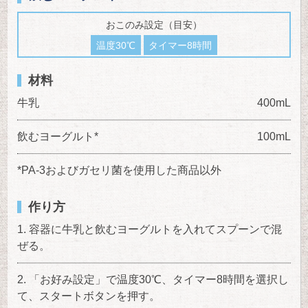
おこのみ設定（目安）
温度30℃
タイマー8時間
材料
牛乳
400mL
飲むヨーグルト*
100mL
*PA-3およびガセリ菌を使用した商品以外
作り方
容器に牛乳と飲むヨーグルトを入れてスプーンで混
ぜる。
「お好み設定」で温度30℃、タイマー8時間を選択し
て、スタートボタンを押す。