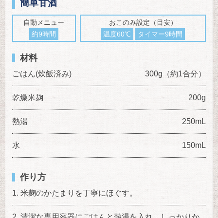
簡単甘酒
自動メニュー
おこのみ設定（目安）
約9時間
温度60℃
タイマー9時間
材料
ごはん(炊飯済み)
300g（約1合分）
乾燥米麹
200g
熱湯
250mL
水
150mL
作り方
米麹のかたまりを丁寧にほぐす。
清潔な専用容器にごはんと熱湯を入れ、しっかりか