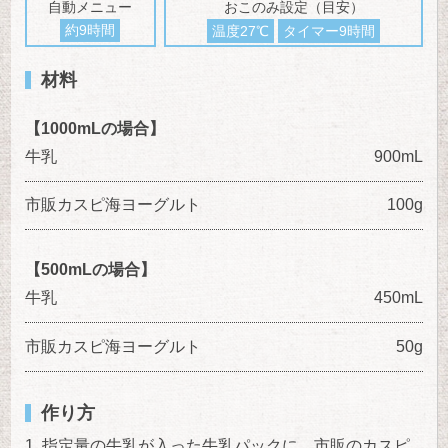
自動メニュー
おこのみ設定（目安）
約9時間
温度27℃
タイマー9時間
材料
【1000mLの場合】
牛乳
900mL
市販カスピ海ヨーグルト
100g
【500mLの場合】
牛乳
450mL
市販カスピ海ヨーグルト
50g
作り方
指定量の牛乳が入った牛乳パックに、市販のカスピ