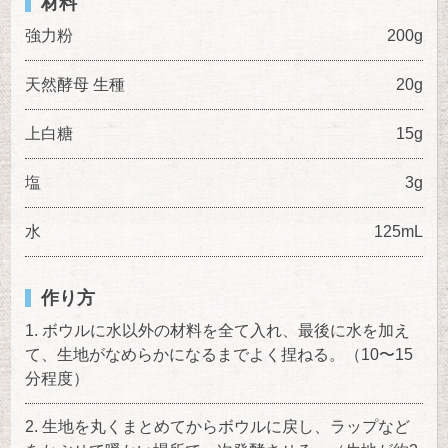
材料
強力粉
200g
天然酵母 生種
20g
上白糖
15g
塩
3g
水
125mL
作り方
ボウルに水以外の材料を全て入れ、最後に水を加え
て、生地がなめらかになるまでよく捏ねる。（10〜15
分程度）
生地を丸くまとめてからボウルに戻し、ラップなど