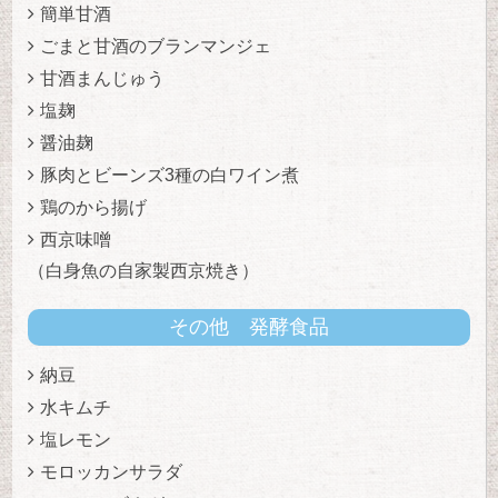
簡単甘酒
ごまと甘酒のブランマンジェ
甘酒まんじゅう
塩麹
醤油麹
豚肉とビーンズ3種の白ワイン煮
鶏のから揚げ
西京味噌
（白身魚の自家製西京焼き）
その他 発酵食品
納豆
水キムチ
塩レモン
モロッカンサラダ