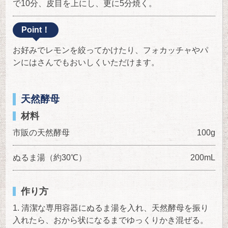
で10分、皮目を上にし、更に5分焼く。
Point！
お好みでレモンを絞ってかけたり、フォカッチャやパ
ンにはさんでもおいしくいただけます。
天然酵母
材料
市販の天然酵母
100g
ぬるま湯（約30℃）
200mL
作り方
清潔な専用容器にぬるま湯を入れ、天然酵母を振り
入れたら、おから状になるまでゆっくりかき混ぜる。