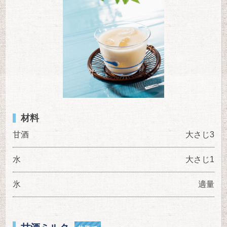
材料
甘酒
大さじ3
水
大さじ1
氷
適量