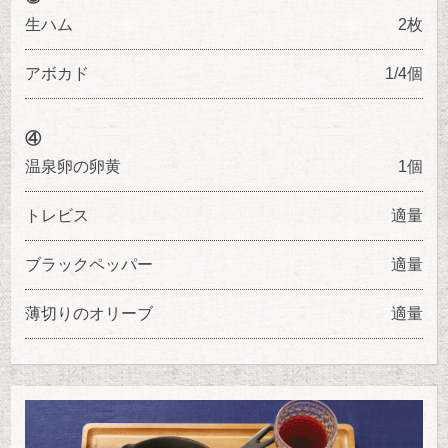
生ハム
2枚
アボカド
1/4個
④
温泉卵の卵黄
1個
トレビス
適量
ブラックペッパー
適量
薄切りのオリーブ
適量